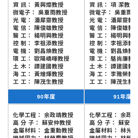
資 訊： 黃興燦教授
資 訊： 項 潔教授
微電子： 吳重雨教授
微電子： 吳重雨
光 電： 潘犀靈教授
光 電： 潘犀靈教
電 信： 陳俊雄教授
電 信： 陳俊雄教
醫 工： 楊明興教授
醫 工： 楊明興教
控 制： 李祖添教授
控 制： 李祖添教
電 機： 劉昌煥教授
電 機： 劉昌煥教
環 工： 歐陽嶠暉教授
環 工： 駱尚廉教
土 木： 譚建國教授
土 木： 譚建國教
海 工： 黃煌煇教授
海 工： 李雅榮教
工 工： 陳茂生教授
工 工： 陳茂生教
90年度
91年度
化學工程： 余政靖教授
化學工程： 余政
高 分 子： 蘇安仲教授
高 分 子： 蘇安仲
金屬材料： 金重勳教授
金屬材料： 林光