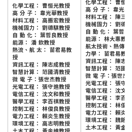
化學工程： 曹恒
化學工程： 曹恒光教授
高 分 子： 韋光華
高 分 子： 韋光華教授
材料工程： 陳三
材料工程： 高振宏教授
機械固力： 劉德
機械固力： 劉德騏教授
自 動 化： 葉哲良
自 動 化： 葉哲良教授
能源： 林大惠教授
能源： 潘 欽教授
航太技術、熱傳學
熱流、航 太： 苗君易教
力學： 苗君易教授
授
資訊工程： 陳志
資訊工程： 陳志成教授
智慧計算： 范國
智慧計算： 范國清教授
微 電 子：張世杰
微 電 子：張世杰教授
光電工程： 張守
光電工程： 張守進教授
電信工程： 沈文
電信工程： 沈文和教授
醫學工程： 李百
醫學工程： 李百祺教授
控制工程： 林俊
控制工程： 林俊良教授
電力工程： 賴炎
電力工程： 賴炎生教授
環境工程： 魏銘
環境工程： 高志明教授
土木工程： 黃金
土木工程： 黃金維教授