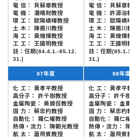
電 信： 貝蘇章教授
電 信： 貝蘇章教
電 機： 潘晴財教授
電 機： 許源浴教
環 工： 歐陽嶠暉教授
環 工： 歐陽嶠暉
土 木： 陳振川教授
土 木： 陳振川教
海 工： 黃煌煇教授
海 工： 黃煌煇教
工 工： 王國明教授
工 工： 王國明教
註：任期(84.4.1.-85.12.
註：任期(85.1.1.-8
31.)
31.)
87年度
88年度
化 工： 黃孝平教授
化 工： 黃孝平教
高分子： 許千樹教授
高分子： 許千樹
金屬陶瓷： 吳錫侃教授
金屬陶瓷： 金重
固 力： 蔡忠杓教授
固 力： 蔡忠杓教
自動化： 羅仁權教授
自動化： 羅仁權
熱傳，流力： 陳朝光教授
熱傳，流力： 陳
航 太： 蕭飛賓教授
航 太： 蕭飛賓教