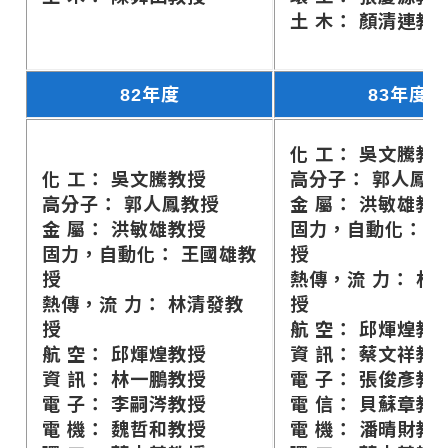
土 木： 顏清連教
82年度
83年度
化 工： 吳文騰教
化 工： 吳文騰教授
高分子： 郭人鳳
高分子： 郭人鳳教授
金 屬： 洪敏雄教
金 屬： 洪敏雄教授
固力，自動化： 
固力，自動化： 王國雄教
授
授
熱傳，流 力： 林
熱傳，流 力： 林清發教
授
授
航 空： 邱煇煌教
航 空： 邱煇煌教授
資 訊： 蔡文祥教
資 訊： 林一鵬教授
電 子： 張俊彥教
電 子： 李嗣涔教授
電 信： 貝蘇章教
電 機： 魏哲和教授
電 機： 潘晴財教