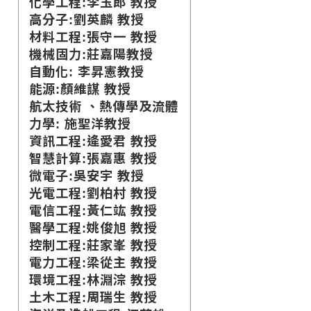
化學工程:李玉郎 教授
高分子:劉英麟 教授
材料工程:張守一 教授
機械固力:莊嘉陽教授
自動化:
李昇憲教授
能源:顏維謀 教授
航太技術 、熱傳學及流體
力學: 施聖洋教授
資訊工程:逄愛君 教授
智慧計算:張嘉惠 教授
微電子:吳安宇 教授
光電工程:劉柏村 教授
電信工程:黃仁竑 教授
醫學工程:姚俊旭 教授
控制工程:莊家峯 教授
電力工程:梁從主 教授
環境工程:林淵淙 教授
土木工程:周瑞生 教授