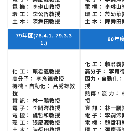
電 機： 李琳山教授
電 機： 李琳山教
環 工： 李公哲教授
環 工： 於幼華教
土 木： 陳舜田教授
土 木： 陳舜田教
79年度(78.4.1.-79.3.3
80年度
1.)
化 工： 賴君義教
化 工： 賴君義教授
高分子： 李育德
高分子： 李育德教授
固力，自動化： 
機械，自動化： 呂秀雄教
授
授
熱傳，流 力： 林
資 訊： 林一鵬教授
授
電 子： 李嗣涔教授
資 訊： 林一鵬教
電 機： 魏哲和教授
電 子： 李嗣涔教
環 工： 張慶源教授
電 機： 魏哲和教
土 木： 陳舜田教授
環 工： 張慶源教