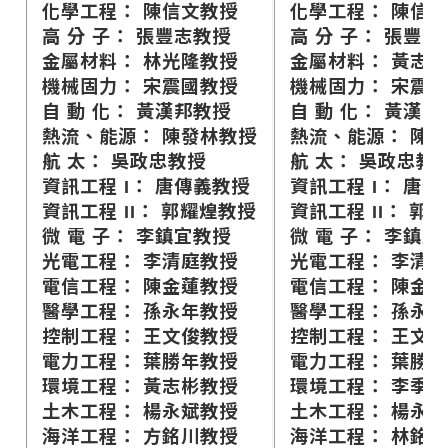
化學工程： 陳信文教授
化學工程： 陳信
高 分 子： 張豐志教授
高 分 子： 張豐志
金屬材料： 林光隆教授
金屬材料： 黃志
機械固力： 宋震國教授
機械固力： 宋震
自 動 化： 黃漢邦教授
自 動 化： 黃漢邦
熱流、能源： 陳發林教授
熱流、能源： 陳
航 太： 吳政忠教授
航 太： 吳政忠教
資訊工程 I： 唐傳義教授
資訊工程 I： 唐
資訊工程 II： 郭耀煌教授
資訊工程 II： 郭
微 電 子： 李鎮宜教授
微 電 子： 李鎮宜
光電工程： 李清庭教授
光電工程： 李清
電信工程： 陳金蓮教授
電信工程： 陳金
醫學工程： 孫永年教授
醫學工程： 孫永
控制工程： 王文俊教授
控制工程： 王文
電力工程： 葉勝年教授
電力工程： 葉勝
環境工程： 黃志彬教授
環境工程： 李季
土木工程： 楊永斌教授
土木工程： 楊永
海洋工程： 方銘川教授
海洋工程： 林銘