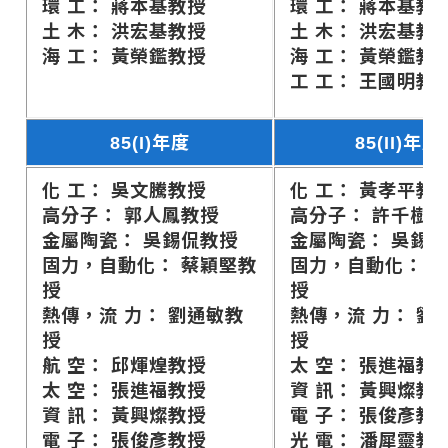
環 工： 蔣本基教授
環 工： 蔣本基教
土 木： 洪宏基教授
土 木： 洪宏基教
海 工： 黃榮鑑教授
海 工： 黃榮鑑教
工 工： 王國明教
85(I)年度
85(II)年度
化 工： 吳文騰教授
化 工： 黃孝平教
高分子： 郭人鳳教授
高分子： 許千樹
金屬陶瓷： 吳錫侃教授
金屬陶瓷： 吳錫
固力，自動化： 蔡穎堅教
固力，自動化： 
授
授
熱傳，流 力： 劉通敏教
熱傳，流 力： 劉
授
授
航 空： 邱煇煌教授
太 空： 張進福教
太 空： 張進福教授
資 訊： 黃興燦教
資 訊： 黃興燦教授
電 子： 張俊彥教
電 子： 張俊彥教授
光 電： 潘犀靈教