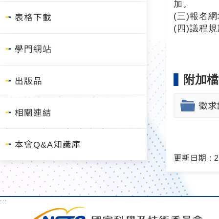
加。
(三)報名
表格下載
(四)議程
學門網站
附加檔
出版品
徵求
相關連結
本會Q&A知識庫
更新日期 : 20
:::