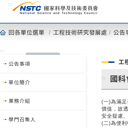
到
:::
主
要
內
容
回各單位選單
工程技術研究發展處
公告
:::
工
公告事項
國科
:::
單位簡介
業務介紹
(一)為滿
價值，故
安全疑慮
學門召集人
(二)為便