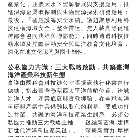
產業化，並擴大水下資源發展與支援應用，推
進深海金屬礦探測與生物資源探索研發應用；
最後，「智慧護海安全永續」議題聚焦利用科
技建構海域安全，整合雷達、無人載具等促進
跨部會協同決策與聯防能力，同時透過科技推
動水域及岸際活動安全與海洋教育文化培育，
深化在地文化認同與國土韌性。
公私協力共識：三大戰略啟動，共築臺灣
海洋產業科技新生態
會議由國科會科技辦公室張振豪執行秘書進行
總結，指出臺灣憑藉西太平洋前哨位置、跨域
海洋人才、產業底蘊與實戰經驗，在全球海洋
科研與產業中具備難以取代的利基。要成功打
造共榮、共融的海洋科技產業生態系，必須公
私協力推動三大戰略主軸：「鏈結新藍海-建構
新世代海洋科技產業鏈」、「深耕新實力-厚植