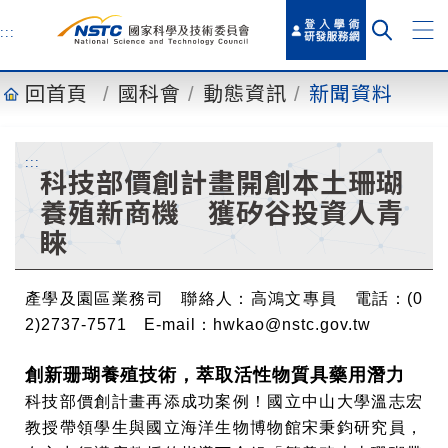
到
主
:::
要
內
回首頁
國科會
動態資訊
新聞資料
容
:::
科技部價創計畫開創本土珊瑚
養殖新商機 獲矽谷投資人青
睞
產學及園區業務司 聯絡人：高鴻文專員 電話：(0
2)2737-7571 E-mail：
hwkao@nstc.gov.tw
創新珊瑚養殖技術，萃取活性物質具藥用潛力
科技部價創計畫再添成功案例！國立中山大學溫志宏
教授帶領學生與國立海洋生物博物館宋秉鈞研究員，