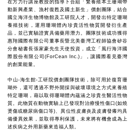
在方力行講座教授的指導下合組「繁養殖本土珊瑚帶
動新興產業、漁村復甦及國土新生」價創團隊，結合
國立海洋生物博物館及工研院人才，開發出特定珊瑚
養殖技術，運用珊瑚體內珍貴活性物質開發衍生產
品，並已實驗證實具備藥用潛力。團隊技術成功獲得
惠翔國際有限公司董事長暨北美臺灣工程師協會矽谷
分會秘書長張家豪先生天使投資，成立「風行海洋國
際股份有限公司(ForCean Inc.)」，讓國際看見臺灣
的創業能量。
中山-海生館-工研院價創團隊技術，除可用於復育珊
瑚外，還可透過不野外開採與破壞環境之方式來養殖
特定珊瑚，藉以取得珊瑚體內蘊涵之珍貴生醫活性物
質。此物質在動物實驗上已發現對治療慢性傷口(如燒
燙傷或糖尿病傷口等)、異位性皮膚炎及皮膚發癢均具
備優異效果，並取得專利保護，未來將有機會成為上
述疾病之外用新藥來造福人類。