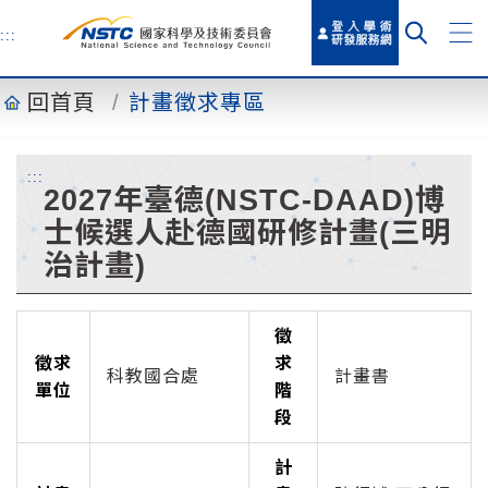
到
主
:::
要
內
回首頁
計畫徵求專區
容
:::
2027年臺德(NSTC-DAAD)博
士候選人赴德國研修計畫(三明
治計畫)
徵
徵求
求
科教國合處
計畫書
單位
階
段
計