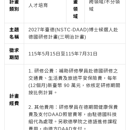
計畫
畫
跨領域/不分領
人才培育
類別
領
域
域
主題
2027年臺德(NSTC-DAAD)博士候選人赴
名稱
德國研修計畫(三明治計畫)
徵求
115年5月15日至115年7月31日
期間
1. 研修公費：補助研修學員赴德國研修之
交通費、生活費及旅途平安保險費，每年
(12個月)新臺幣 90 萬元，依核定研修期間
按比例計算。
計畫
經費
2. 其他費用：研修學員在德期間健康保費
費及支付DAAD照管費等，由駐德國科技
組代為處理。另歌德學院之德語進修課程
費用，由德方DAAD支付。