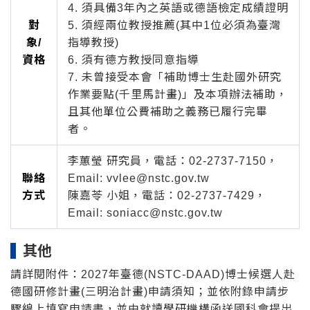
4. 須具備3年內之英語或德語檢定成績證明
對
5. 須經兩位教授推薦(其中1位必須為臺灣
象/
指導教授)
資格
6. 須有德方教授同意指導
7. 未曾接受本會「補助博士生赴國外研究
作業要點(千里馬計畫)」及本項辦法補助，
且其他單位公費補助之義務已履行完畢
者。
李蕙瑩 研究員，電話：02-2737-7150，
聯絡
Email: vvlee@nstc.gov.tw
方式
陳嘉苓 小姐，電話：02-2737-7429，
Email: soniacc@nstc.gov.tw
其他
請詳閱附件：2027年臺德(NSTC-DAAD)博士候選人赴
德國研修計畫(三明治計畫)申請須知；並依附錄申請步
驟線上填寫申請書，並由就讀學研機構函送國科會提出