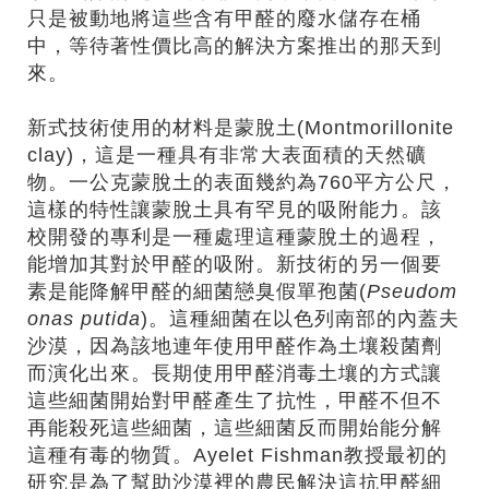
只是被動地將這些含有甲醛的廢水儲存在桶
中，等待著性價比高的解決方案推出的那天到
來。
新式技術使用的材料是蒙脫土(Montmorillonite
clay)，這是一種具有非常大表面積的天然礦
物。一公克蒙脫土的表面幾約為760平方公尺，
這樣的特性讓蒙脫土具有罕見的吸附能力。該
校開發的專利是一種處理這種蒙脫土的過程，
能增加其對於甲醛的吸附。新技術的另一個要
素是能降解甲醛的細菌戀臭假單孢菌(
Pseudom
onas putida
)。這種細菌在以色列南部的內蓋夫
沙漠，因為該地連年使用甲醛作為土壤殺菌劑
而演化出來。長期使用甲醛消毒土壤的方式讓
這些細菌開始對甲醛產生了抗性，甲醛不但不
再能殺死這些細菌，這些細菌反而開始能分解
這種有毒的物質。Ayelet Fishman教授最初的
研究是為了幫助沙漠裡的農民解決這抗甲醛細