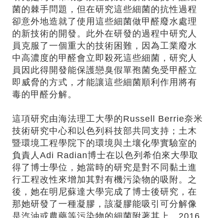
菌的棘手問題，但在研究這些細菌的抗性過程
卻意外地造就了使用這些細菌做甲醛廢水處理
的新技術的開發。此外在研發的過程中研究人
員克服了一個重大的技術困難，因為工業廢水
中高濃度的甲醛會立即殺死這些細菌，研究人
員因此得開發能保護戀臭假單孢菌免受甲醛立
即威脅的方式，才能讓這些細菌順利作用將有
毒的甲醛分解。
這項研究由海法理工大學的Russell Berrie奈米
技術研究中心和以色列科技部共同支持；土木
暨環境工程學院下的環境與土壤化學實驗室的
負責人Adi Radian博士在以色列希伯來大學取
得了博士學位，她當時的研究是對不同黏土進
行工程改性來增加其對有機污染物的吸附。之
後，她在明尼蘇達大學完成了博士後研究，在
那她研發了一種凝膠，該凝膠能吸引可分解像
是汽油或農藥等污染物的細菌附著其上。2016