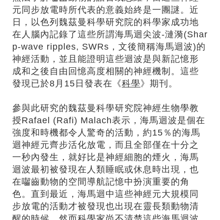
元同步放電時所代表的意義始終是一團謎。近
日，以色列魏茲曼科學研究院的科學家成功地
在人腦內記錄了這些所謂海馬迴尖波-漣漪(Shar
p-wave ripples, SWRs，文後簡稱海馬迴波)的
神經活動，並且能證明這些迴波是與新記憶形
成和之後自由回憶高度相關的神經機制。這些
發現已於8月15日發表在《
科學
》期刊。
參與此研究的魏茲曼科學研究院神經生物學教
授Rafael (Rafi) Malach表示，海馬迴波是個在
強度和時機都令人驚奇的活動，約15％的海馬
迴神經元齊步活化放電，而且全部僅在十分之
一秒內發生，就好比是神經細胞的煙火，海馬
迴波最初被發現在人類睡眠或休息時出現，也
在囓齒動物的空間導航記憶中扮演重要的角
色。直到最近，海馬迴中這些神經元大規模同
步放電的活動才被發現也出現在靈長類動物清
醒的時候，然而科學家尚不清楚這些海馬迴波