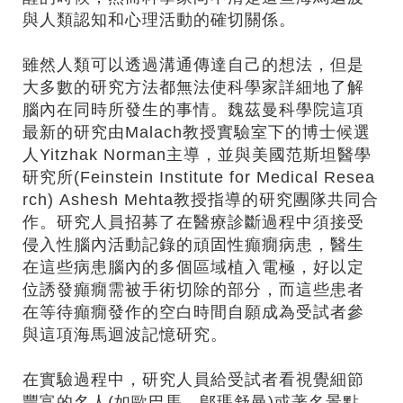
與人類認知和心理活動的確切關係。
雖然人類可以透過溝通傳達自己的想法，但是
大多數的研究方法都無法使科學家詳細地了解
腦內在同時所發生的事情。魏茲曼科學院這項
最新的研究由Malach教授實驗室下的博士候選
人Yitzhak Norman主導，並與美國范斯坦醫學
研究所(Feinstein Institute for Medical Resea
rch) Ashesh Mehta教授指導的研究團隊共同合
作。研究人員招募了在醫療診斷過程中須接受
侵入性腦內活動記錄的頑固性癲癇病患，醫生
在這些病患腦內的多個區域植入電極，好以定
位誘發癲癇需被手術切除的部分，而這些患者
在等待癲癇發作的空白時間自願成為受試者參
與這項海馬迴波記憶研究。
在實驗過程中，研究人員給受試者看視覺細節
豐富的名人(如歐巴馬、鄔瑪舒曼)或著名景點