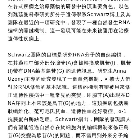
在各式疾病之治療藥物的研發中扮演重要角色。以色
列魏茲曼科學研究所分子遺傳學系
Schwartz
博士及其
團隊在最近的一項研究中，發現了一種自然發生
RNA
編輯的關鍵機制。這一發現可能在未來被運用在治療
遺傳性疾病上。
Schwartz
團隊的目標是研究
RNA
分子的自然編輯，
在其過程中部分部分腺苷
(A)
會被轉換成肌苷
(I)
，肌苷
(I)
帶有
DNA
鹼基鳥苷
(G)
的遺傳訊息。研究生
Anna
Uzonyi
主導的研究發現了一個自然機制，可擴大人們
對於
RNA
修飾的基本認識。這樣的機制有望被用來修
正遺傳性疾病中一種常見的突變，即腺苷
(A)
出現在
D
NA
序列上本來該是鳥苷
(G)
的地方，這類疾病包括囊
狀纖維化、范可尼氏貧血、遺傳性血栓好發症、α
-1
抗胰蛋白酶缺乏症。
Schwartz
指出，團隊的發現讓人
們有望能通過自然存在於細胞內的編輯機制來修正鳥
苷
(G)
突變為腺苷
(A)
的問題，而不需用到外來分子編