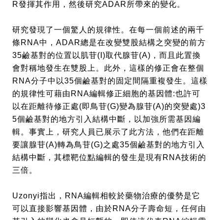
R
發揮其作用，然後研究
ADAR
所帶來的變化。
研究發現了一個驚人的規律性。在每一個前述的兩千
條
RNA
中，
ADAR
總是在改變雙股結構之突變的前方
35
鹼基對的位置以肌苷
(I)
取代腺苷
(A)
，而且此置換
會對稱地發生在雙股上。此外，這樣的修正會在整個
RNA
分子中以
35
個鹼基對的固定間隔重複發生。這樣
的規律性可藉由
RNA
編輯修正細胞的基因體
:
也許可
以在距離待修正處
(
即鳥苷
(G)
變為腺苷
(A)
的突變處
)3
5
個鹼基對的地方引入結構中斷，以加強所需基因編
輯。事實上，研究人員已展示了此方法，他們在距離
要讓腺苷
(A)
轉為鳥苷
(G)
之處
35
個鹼基對的地方引入
結構中斷，其標靶位點編輯的發生是現有
RNA
技術的
三倍。
Uzonyi
指出，
RNA
編輯相較於藥物治療的優勢是它
可以直接影響基因體，由於
RNA
分子壽命短，任何由