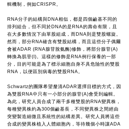
輯機制，例如
CRISPR
。
RNA
分子的結構與
DNA
相似，都是四個鹼基不同的
排列組合，但不同於
DNA
的是
RNA
的壽命有限，且
在大多數情況下由單股組成，而
DNA
則是雙股螺旋。
然而，部分
RNA
確含有雙股結構，而且這些分子偶爾
會被
ADAR (RNA
腺苷脫氨酶
)
修飾，將部分腺苷
(A)
轉換為肌苷
(I)
。這樣的修飾是
RNA
例行保養的一部
分，目的可能是為了標示細胞自身不具危險性的雙股
RNA
，以便區別病毒的雙股
RNA
。
Schwartz
的團隊希望釐清
ADAR
選擇目標的方式，因
為雙股
RNA
中只有一小部分的腺苷
(A)
會受到編輯。
為此，研究人員合成了兩千多種雙股的
RNA
變異株，
每種變異株約為
300
個鹼基長，不同變異株之間經由
突變製造細微且系統性的結構差異。研究人員將這些
合成的變異株植入人體細胞內，等待幾個小時讓
ADA