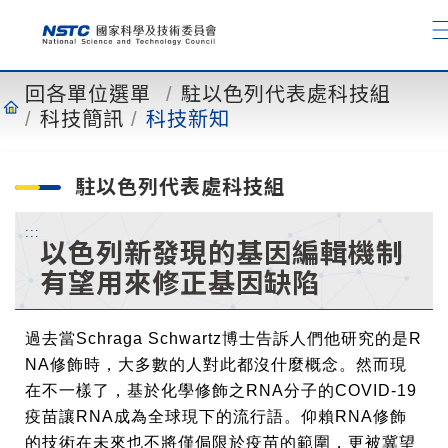
到
主
要
內
回各單位選單
駐以色列代表處科技組
容
科技簡訊
科技新知
駐以色列代表處科技組
:::
以色列新發現的基因編輯機制
有望用來修正基因缺陷
過去當
Schraga Schwartz
博士告訴人們他研究的是
R
NA
修飾時，大多數的人對此都沒什麼概念。然而現
在不一樣了，基於化學修飾之
RNA
分子的
COVID-19
疫苗讓
RNA
成為全球現下的流行語。仰賴
RNA
修飾
的技術在未來也不將僅侷限於疫苗的範圍，更被冀望