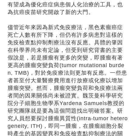
有望成為優化癌症病患個人化治療的工具，也
為抗癌疫苗研究開啟了新的大門。
儘管近年來因為新式免疫療法，黑色素瘤癌症
死亡人數有所下降，但仍有許多病患對這樣的
免疫檢查點抑制劑療法沒有反應。具體的肇因
在科學界尚未有定論，但受到研究背書的主要
假說是，若是腫瘤有更多的突變，即腫瘤有著
更高的腫瘤突變負荷(tumor mutational burde
n, TMB)，對於免疫療法則更加有反應。一些患
者甚至付大量醫療費用進行放療或化療以增加
腫瘤突變。然而，腫瘤突變負荷和免疫療法兩
者間的因果關係尚未被證實。魏茨曼科學研究
院分子細胞生物學系Yardena Samuels教授的
研究團隊就是要為這個問題找出明確答案。研
究人員想要探討腫瘤異質性(intra-tumor hetero
geneity, ITH)，即同一腫瘤，在腫瘤細胞分裂
時產生的基因變異和免疫檢查點抑制療法的關