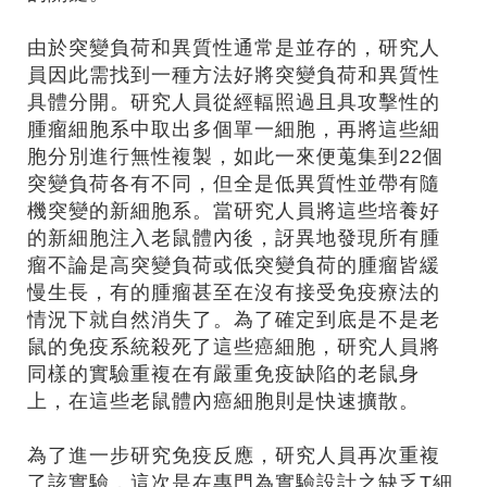
由於突變負荷和異質性通常是並存的，研究人
員因此需找到一種方法好將突變負荷和異質性
具體分開。研究人員從經輻照過且具攻擊性的
腫瘤細胞系中取出多個單一細胞，再將這些細
胞分別進行無性複製，如此一來便蒐集到22個
突變負荷各有不同，但全是低異質性並帶有隨
機突變的新細胞系。當研究人員將這些培養好
的新細胞注入老鼠體內後，訝異地發現所有腫
瘤不論是高突變負荷或低突變負荷的腫瘤皆緩
慢生長，有的腫瘤甚至在沒有接受免疫療法的
情況下就自然消失了。為了確定到底是不是老
鼠的免疫系統殺死了這些癌細胞，研究人員將
同樣的實驗重複在有嚴重免疫缺陷的老鼠身
上，在這些老鼠體內癌細胞則是快速擴散。
為了進一步研究免疫反應，研究人員再次重複
了該實驗，這次是在專門為實驗設計之缺乏T細