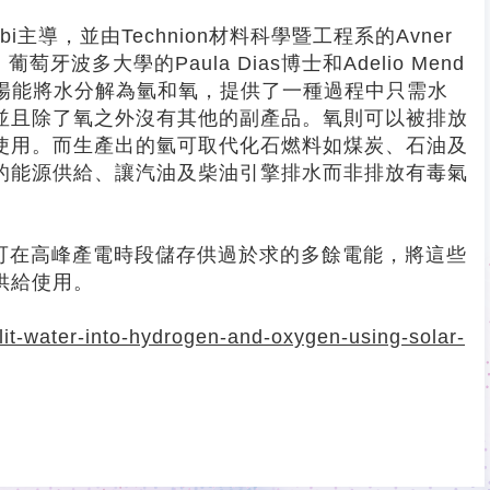
abi主導，並由Technion材料科學暨工程系的Avner
葡萄牙波多大學的Paula Dias博士和Adelio Mend
利用太陽能將水分解為氫和氧，提供了一種過程中只需水
並且除了氧之外沒有其他的副產品。氧則可以被排放
使用。而生產出的氫可取代化石燃料如煤炭、石油及
的能源供給、讓汽油及柴油引擎排水而非排放有毒氣
用，可在高峰產電時段儲存供過於求的多餘電能，將這些
供給使用。
it-water-into-hydrogen-and-oxygen-using-solar-