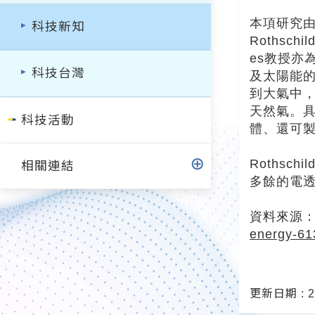
本項研究由博
科技新知
Rothsc
es教授亦
科技台灣
及太陽能
到大氣中
天然氣。
科技活動
體、還可
Roths
相關連結
多餘的電
資料來源
energy-61
更新日期 : 20