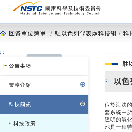
到
:::
主
要
內
容
回各單位選單
駐以色列代表處科技組
科
:::
駐
公告事項
以色
:::
業務介紹
科技簡訊
位於海法的
套系統由
透明的氧
科技政策
池是一種