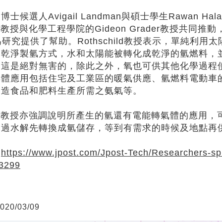
士候選人Avigail Landman與碩士學生Rawan Hal
hild教授與化學工程學院的Gideon Grader教授共同推動，
為研究提供了幫助。Rothschild教授表示，單純
的乾淨製氫方式，水和太陽能被轉化成乾淨的氫燃料，
，這是絕對無害的，除此之外，氧也可供其他化學過程
具體應用包括住宅及工業區的暖氣供應、氫燃料電動車
製造食品和肥料生產所需之氨氣等。
child教授亦強調說明所產生的氫還有電能轉氣體的應
透過水解先轉換成氫儲存，等到有需求的時候及地點再
：
https://www.jpost.com/Jpost-Tech/Researchers-spl
3299
20/03/09