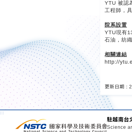
YTU 被
工程師，
院系設置
YTU現有
石油，紡
相關連結
http://ytu
更新日期 : 20
:::
駐越南台
Science a