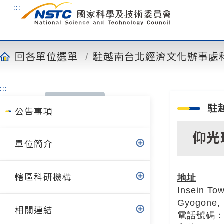
到
:::
主
要
內
容
回各單位選單
駐越南台北經濟文化辦事處
:::
駐
公告事項
仰光
:::
單位簡介
轄區科研機構
地址
Insein To
Gyogone, 
相關連結
電話號碼：+9