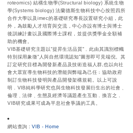
roteomics)
結構生物學
(Structural biology)
系統生物
學
(Systems biology)
法蘭德斯生物科技中心按照四所
合作大學以及
imec
的基礎研究專長設置研究小組，此
外，為鼓勵人才培育與交流，中心亦設有博士與博士
後訓練計畫以及國際博士課程，並提供獎學金全額補
助的機會。
VIB
基礎研究主題以”提昇生活品質”﹐此由其識別標幟
特別採用象徵”人與自然環境認知”圖形即可見端倪。其
訂定研究目標為開發新產品及技術造福人群
,
也以向社
會大眾宣導生物科技的潛能與弊端為己任﹔協助政府
制訂生物科技發明與產品開發架構規範。以上可說
明﹐
VIB
純科學研究也與生物科技發展衍生出的社會﹑
倫理﹑法律﹑生態及經濟等議題產生互動﹐換言之﹐
VIB
研究成果可成為平息社會爭議的工具。
網站查詢
:
VIB - Home