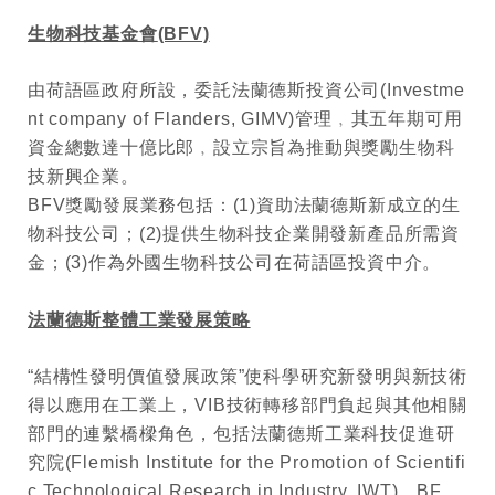
生物科技基金會
(BFV)
由荷語區政府所設，委託法蘭德斯投資公司
(Investme
nt company of Flanders, GIMV)
管理﹐其五年期可用
資金總數達十億比郎﹐設立宗旨為推動與獎勵生物科
技新興企業。
BFV
獎勵發展業務包括：
(1)
資助法蘭德斯新成立的生
物科技公司；
(2)
提供生物
科技企業開發新產品所需資
金；
(3)
作為外國生物科技公司在荷語區投資中介。
法蘭德斯整體工業發展策略
“
結構性發明價值發展政策”使科學研究新發明與新技術
得以應用在工業上，
VIB
技術轉移部門負起與其他相關
部門的連繫橋樑角色，包括法蘭德斯工業科技促進研
究院
(Flemish Institute for the Promotion of Scientifi
c Technological Research in Industry, IWT)
、
BF