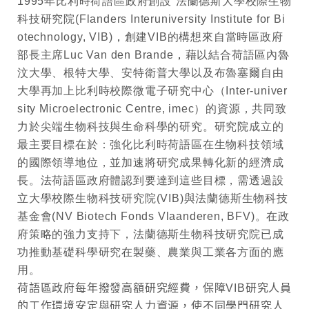
1995
年比利時荷語區政府創設”法蘭德斯大學校際生物
科技研究院
(Flanders Interuniversity Institute for Bi
otechnology, VIB)
，
創建
VIB
的構想來自
當時
區政府
部長主席
Luc Van den Brande
，
藉以結合荷語區內魯
汶大學、根特大學、安特衛普大學以及布魯塞爾自由
大學再加上比利時校際微電子研究中心（
Inter-univer
sity Microelectronic Centre,
imec
）的資源，共同致
力於尖端生物科技與生命科學的研究。研究院成立的
最主要目標在於：強化比利時荷語區在生物科技領域
的國際領導地位，並加速將研究成果轉化新的經濟成
長。法荷語區政府體認到
要達到這些目標，
需透過設
立大學校際生物科技研究院
(VIB)
與法蘭德斯生物科技
基金會
(NV Biotech Fonds Vlaanderen, BFV)
。在政
府策略的強力支持下，法蘭德斯生物科技研究院已成
功推動基礎科學研究在製藥、農業與工業各方面的應
用。
荷語區政府每年撥發高額研究經費，保障
VIB
研究人員
的工作環境安定與研究人力資源，使不同學門研究人