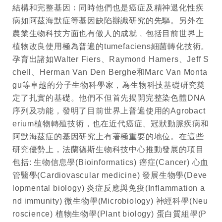
結構和完整基因﹔同時他們也是癌症及精神退化性疾
病如阿茲海默症等基因缺陷辦識研究的先驅。另外在
農業生物科技方面也有傲人的成就﹐包括目前世界上
植物改良使用極為普遍的
tumefaciens
細菌轉化技術。
孕育出諸如
Walter Fiers
、
Raymond Hamers
、
Jeff S
chell
、
Herman Van Den Berghe
和
Marc Van Monta
gu
等卓越的分子生物科學家，為生物科技基礎研究奠
定了扎實的基礎。他們不但首先揭開完整染色體
DNA
序列及功能，發明了目前世界上普遍使用的
Agrobact
erium
植物轉殖技術，也在近代癌症、冠狀動脈疾病和
阿默海茲症的基因研究上有著極重要的地位。在這些
研究優勢上，法蘭德斯生物科技中心推動發展的項目
包括
:
生物信息學
(Bioinformatics)
癌症
(Cancer)
心血
管醫學
(Cardiovascular medicine)
發展生物學
(Deve
lopmental biology)
炎症反應與免疫
(Inflammation a
nd immunity)
微生物學
(Microbiology)
神經科學
(Neu
roscience)
植物生物學
(Plant biology)
蛋白質組學
(P