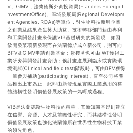
V
、
GIMV﹑
法蘭德斯外商投資局
(Flanders Foreign I
nvestmentOffice)
、
區域發展局
(Regional Developm
ent Agencies, RDAs)
等單位，對生物科技新興企業
之創業及結果產生莫大助益。技術轉移部門藉由專利
和工業開發計畫來保護
VIB
基礎研究的新發現；如因
欲開發某項新發現而在法蘭德斯成立新公司﹐則可向
BFV
及
GIMV
申請創業基金；緊接著也可由
IWT
獲得工
業研究與開發計畫資助；俟計畫進展到臨床或實際環
境測試
(Clinical and field test)
階段時，可由
BFV
獲得
一筆參與補助
(participating interest)
，
直至公司將產
品推出上市為止。此即由新發現至實際工業應用的整
體結構性發明價值發展政策的一氣呵成過程。
VIB
是法蘭德斯生物科技的精華，其新知識基礎則建立
在信譽、資源、人才及前瞻性研究，而其結構性發明
價值發展政策也強化法蘭德斯在世界性生物科技工業
的領先角色。