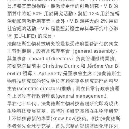
員培養其宏觀視野，期激發更佳的創新研究。
VIB
的
預算中
將近
80%
用於研究活動，將近
12%
用於技轉
活動和刺激新創事業，此外，
VIB
還將大約
2%
用於
社會經濟活動。
VIB
是歐盟前瞻生命科學研究中心聯
盟
(
EU-LIFE)
的成員。
法蘭德斯生物科技研究院是接受政府監督評估的獨立
非營利機構，設有常務理事會（
general assembly
）
與董事會（
board of directors
）負責管理機構業務。
該研究院目前由
Christine Durinx
和
Jérôme Van Bi
ervliet
領導，
Ajit Shetty
是董事會主席。
法蘭德斯生
物科技研究院的領先地位有賴領導各研究部門的科學
主管
(scientifi
c
directors)
推動；而在日常行政事務運
作上另設有行政管理處
(general management)
。
早在七十年代﹐法蘭德斯生物科技基礎研究即為現代
生物科技發展奠基﹐當時許多研究團體在生物學研究
上不斷獲得新的專業
(know-how)
技術。例如法蘭德斯
學者領先全球研究界﹐首先完整的記錄基因化學序列