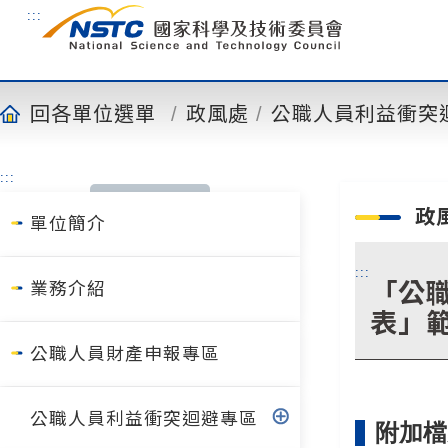
到
:::
主
要
內
容
回各單位選單
政風處
公職人員利益衝突
:::
政
單位簡介
:::
「公
業務介紹
表」
公職人員財產申報專區
公職人員利益衝突迴避專區
附加檔