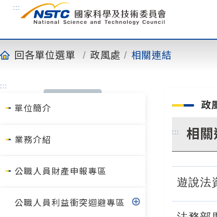
到
:::
主
要
內
容
回各單位選單
政風處
相關連結
:::
政
單位簡介
相關
:::
業務介紹
公職人員財產申報專區
遊說法
公職人員利益衝突迴避專區