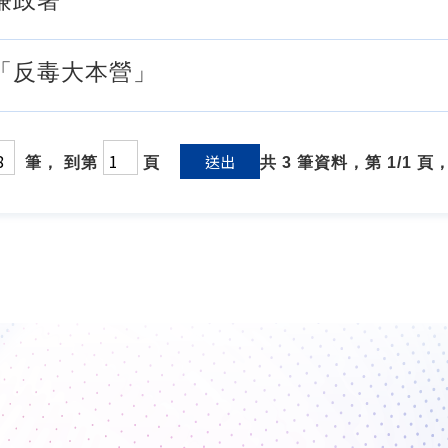
廉政署
「反毒大本營」
送出
筆， 到第
頁
共 3 筆資料，第 1/1 頁