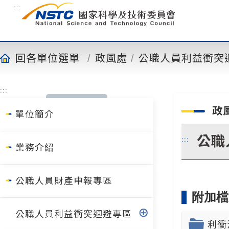
到
:::
主
要
內
容
回各單位選單
政風處
公職人員利益衝突
:::
政
單位簡介
公職
:::
業務介紹
公職人員財產申報專區
附加檔
公職人員利益衝突迴避專區
利衝