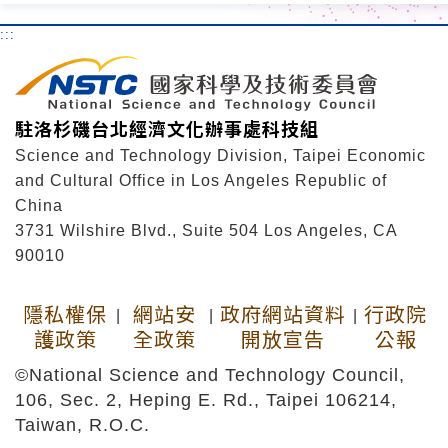
:::
駐洛杉磯台北經濟文化辦事處科技組
Science and Technology Division, Taipei Economic
and Cultural Office in Los Angeles Republic of
China
3731 Wilshire Blvd., Suite 504 Los Angeles, CA
90010
隱私權保
網站安
政府網站資料
行政院
|
|
|
護政策
全政策
開放宣告
公報
©National Science and Technology Council,
106, Sec. 2, Heping E. Rd., Taipei 106214,
Taiwan, R.O.C.