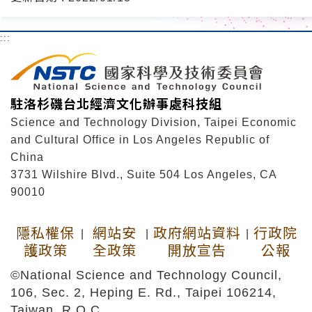
:::
駐洛杉磯台北經濟文化辦事處科技組
Science and Technology Division, Taipei Economic
and Cultural Office in Los Angeles Republic of
China
3731 Wilshire Blvd., Suite 504 Los Angeles, CA
90010
隱私權保
網站安
政府網站資料
行政院
|
|
|
護政策
全政策
開放宣告
公報
©National Science and Technology Council,
106, Sec. 2, Heping E. Rd., Taipei 106214,
Taiwan, R.O.C.