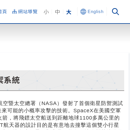
小
中
大
首頁
網站導覽
English
禦系統
國家航空暨太空總署（NASA）發射了首個衛星防禦測試
來可能的小概率攻擊的技術。SpaceX在美國空軍
枚獵鷹9號火箭，將飛鏢太空船送到距離地球1100多萬公里的
程。DART航天器的設計目的是有意地去撞擊這個雙小行星