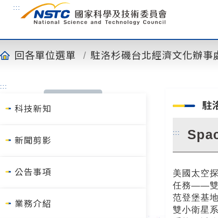
到
:::
主
要
內
容
回各單位選單
駐洛杉磯台北經濟文化辦事
:::
駐
科技新知
Sp
:::
新聞剪影
公告事項
美國太空探
任務——雙
范登堡基地(
業務介紹
雙小衛星系