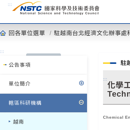
到
:::
主
要
內
容
回各單位選單
駐越南台北經濟文化辦事處
:::
駐
公告事項
:::
化學工程
單位簡介
Tech
轄區科研機構
Chemical E
越南