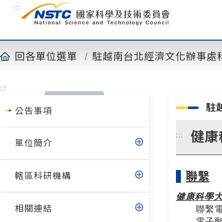
到
:::
主
要
內
容
回各單位選單
駐越南台北經濟文化辦事處
:::
駐
公告事項
健康
:::
單位簡介
聯繫
轄區科研機構
健康科學
相關連結
聯繫電話
電子郵件