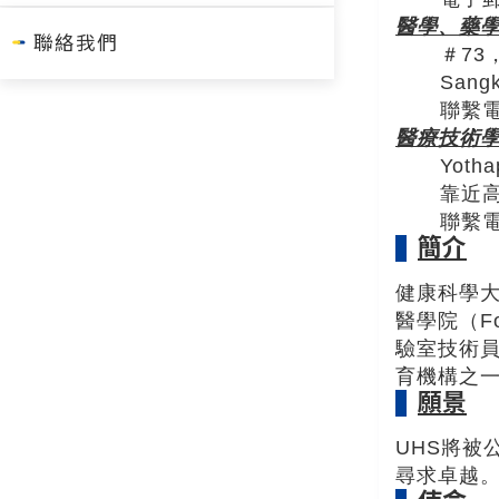
醫學、藥
聯絡我們
＃73，
Sang
聯繫電話
醫療技術
Yoth
靠近
聯繫電話
簡介
健康科學
醫學院（F
驗室技術員
育機構之
願景
UHS將
尋求卓越