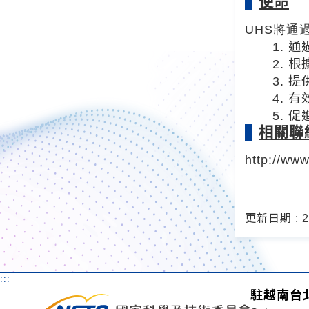
使命
UHS將通
通
根
提
有
促
相關聯
http://ww
更新日期 : 20
:::
駐越南台