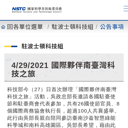
到
主
要
內
回各單位選單
駐波士頓科技組
公告事項
容
駐波士頓科技組
:::
4/29/2021 國際夥伴南臺灣科
技之旅
科技部今（27）日首次辦理「國際夥伴南臺灣
科技之旅」活動，吳政忠部長邀請各國駐臺使
節和駐臺商會代表參加，共有26國使節官員、8
個國際商務協會執行長，超過100人共襄盛舉。
此行由吳部長親自陪同參訪臺南沙崙智慧綠能
科學城和南科高雄園區。吳部長希望，藉由此