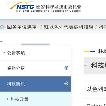
到
:::
主
要
內
容
回各單位選單
駐以色列代表處科技組
科
:::
駐
公告事項
科技
:::
業務介紹
科技簡訊
以色列
科技政策