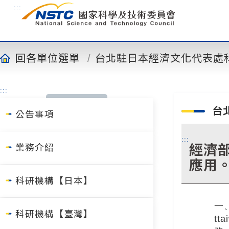
到
:::
主
要
內
容
回各單位選單
台北駐日本經濟文化代表處
:::
台
公告事項
:::
經濟部
業務介紹
應用
科研機構【日本】
一、
科研機構【臺灣】
t