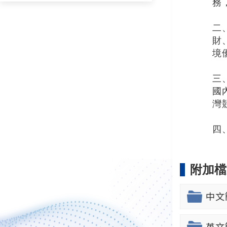
務
二
財
境
三
國
灣
四
附加檔
中文