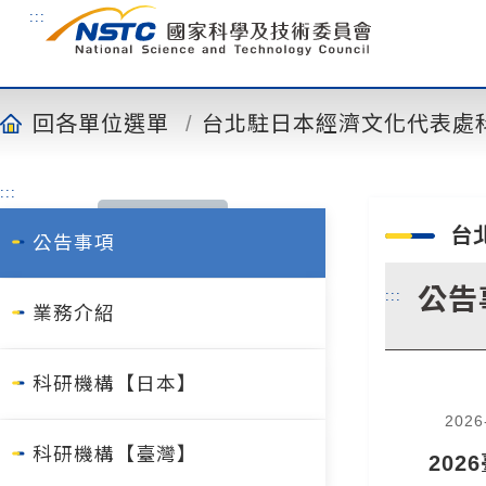
到
:::
主
要
內
容
回各單位選單
台北駐日本經濟文化代表處
:::
台
公告事項
公告
:::
業務介紹
科研機構【日本】
2026
科研機構【臺灣】
20