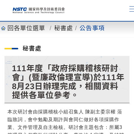
到
主
要
內
回各單位選單
秘書處
公告事項
容
秘書處
:::
111年度「政府採購稽核研討
會」(暨廉政倫理宣導)於111年
8月23日辦理完成，相關資料
提供各單位參考。
本次研討會由採購稽核小組召集人 陳副主委宗權 蒞
臨致詞，會中勉勵及期許與會同仁做好各項採購作
業、文件管理及自主檢核。研討會主題包含：所屬3