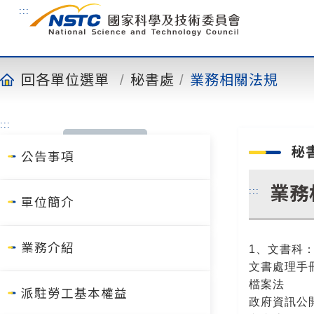
到
:::
主
要
內
容
回各單位選單
秘書處
業務相關法規
:::
秘
公告事項
業務
:::
單位簡介
業務介紹
1、文書科
文書處理手
檔案法
派駐勞工基本權益
政府資訊公