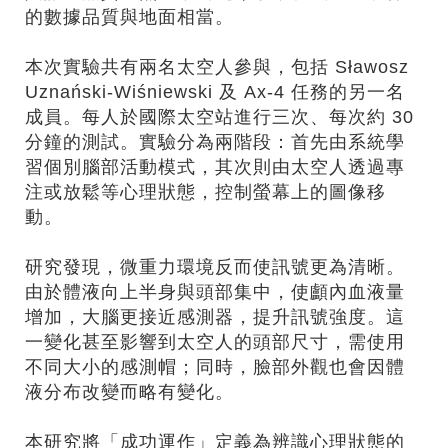
的數據品質與地面相當。
本次實驗共有兩名太空人參與，包括 Sławosz
Uznański-Wiśniewski 及 Ax-4 任務的另一名
成員。每人於國際太空站進行三次、每次約 30
分鐘的測試。實驗分為兩階段：首先由系統學
習個別腦部活動模式，其次則由太空人透過專
注或放鬆等心理狀態，控制螢幕上的圖像移
動。
研究發現，微重力環境反而使訊號更為清晰。
由於體液向上半身與頭部集中，使顱內血液量
增加，大腦更接近感測器，提升訊號強度。這
一變化甚至影響到太空人的頭部尺寸，需使用
不同大小的感測帽；同時，臉部外觀也會因體
液分布改變而略有變化。
本研究將「成功運作」定義為辨識心理狀態的