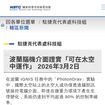
到
主
要
內
回各單位選單
駐捷克代表處科技組
容
轄區新聞
駐捷克代表處科技組
:::
波蘭腦機介面證實「可在太空
中運作」 2026年3月2日
在波蘭 IGNIS 任務中的「PhotonGrav」實驗
中，國際太空站上的太空人成功僅透過腦部訊
號操控電腦介面。即使在微重力環境下產生生
理變化，系統仍達到平均超過 80% 的控制準確
率。