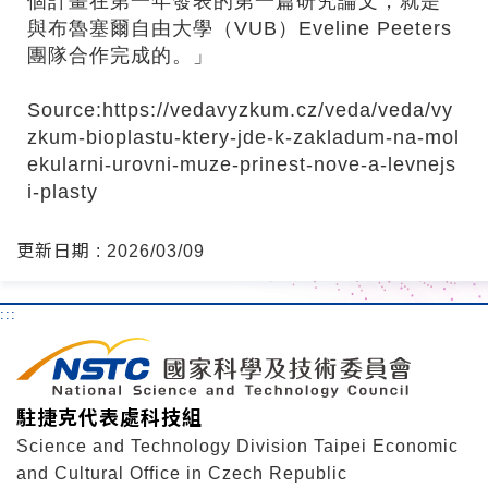
個計畫在第一年發表的第一篇研究論文，就是
與布魯塞爾自由大學（VUB）Eveline Peeters
團隊合作完成的。」
Source:
https://vedavyzkum.cz/veda/veda/vy
zkum-bioplastu-ktery-jde-k-zakladum-na-mol
ekularni-urovni-muze-prinest-nove-a-levnejs
i-plasty
更新日期 : 2026/03/09
:::
駐捷克代表處科技組
Science and Technology Division Taipei Economic
and Cultural Office in Czech Republic