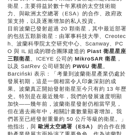
衛星，主要得益於數十年累積的太空技術能
力、與歐洲太空總署（ESA）的合作、政府政
策支持，以及逐漸增加的私人投資。
目前波蘭已發射超過 20 顆衛星，其中最近部署
的包括五顆新衛星：由軍事科技大學、Creotec
h、波蘭科學院太空研究中心、Scanway、PC
O 與 IL 組成的聯合團隊建造的
Piast
衛星星座
三顆衛星
、ICEYE 公司的
MikroSAR
衛星
，
以及 SatRev 公司研製的
PW6U
衛星
。
Barciński 表示：「考量到波蘭衛星產業仍處於
發展初期，這是一個相當令人印象深刻的成
果。波蘭真正開始發射衛星至今只有約 13 年歷
史。特別是在最近幾年，我們的發展速度明顯
加快——幾年前，波蘭衛星發射仍相當罕見，
但在過去兩年中，相關計畫數量顯著增加。我
們甚至已經發射重量約 50 公斤等級的衛星。」
他指出，與
歐洲太空總署（
ESA
）
的合作在推
動產業發展方面扮演了重要角色。作為波蘭對