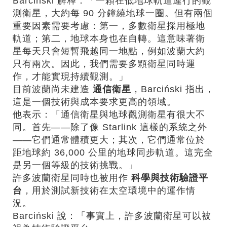
Barciński 解釋：「一顆在低地球軌道運行的觀
測衛星，大約每 90 分鐘繞地球一圈。但有兩個
重要因素需要考慮：第一，多數衛星採用極地
軌道；第二，地球本身也在自轉。這意味著衛
星每天只會短暫飛越同一地點，例如波蘭大約
只有兩次。因此，我們需要多顆衛星同時運
作，才能實現持續觀測。」
目前波蘭尚未建造
通信衛星
，Barciński 指出，
這是一個技術與成本要求更高的領域。
他表示：「通信衛星與地球觀測衛星有很大不
同。首先——除了像 Starlink 這樣的系統之外
——它們通常體積更大；其次，它們通常位於
距地球約 36,000 公里的地球同步軌道。這完全
是另一個等級的技術挑戰。」
許多波蘭衛星同時也被用作
科學與技術驗證平
台
，用於測試新技術在太空環境中的運作情
況。
Barciński 說：「事實上，許多波蘭衛星可以被