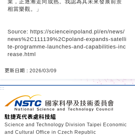
業，正逐漸走向成熟。我認為其未來發展前景
相當樂觀。」
Source:
https://scienceinpoland.pl/en/news/
news%2C111139%2Cpoland-expands-satelli
te-programme-launches-and-capabilities-inc
rease.html
更新日期 : 2026/03/09
:::
駐捷克代表處科技組
Science and Technology Division Taipei Economic
and Cultural Office in Czech Republic