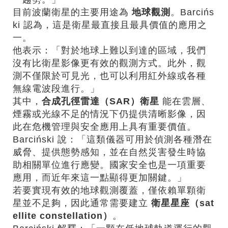
目前波蘭衛星的主要用途為
地球觀測
。Barcińs
ki 認為，這是衛星最直接且最具價值的應用之
一。
他表示：「對於地球上難以到達的區域，我們
沒有比衛星影像更有效的觀測方式。此外，觀
測不僅限於可見光，也可以利用紅外線或各種
無線電波段進行。」
其中，
合成孔徑雷達（
SAR
）衛星
能在雲層、
煙霧或光線不足的情況下仍提供清晰影像，因
此在危機管理與安全應用上具有重要價值。
Barciński 說：「這類儀器可用於偵測各種潛在
威脅、提供態勢感知，並在自然災害發生時協
助相關單位進行應變。國家安全也是一項重要
應用，而近年來這一點顯得更加關鍵。」
若要實現有效的地球觀測覆蓋，僅依賴單顆衛
星並不足夠，因此通常需要建立
衛星星座（
sat
ellite constellation
）
。