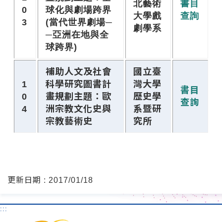
北藝術
書目
0
球化與劇場跨界
大學戲
查詢
3
(當代世界劇場─
劇學系
─亞洲在地與全
球跨界)
補助人文及社會
國立臺
1
科學研究圖書計
灣大學
書目
0
畫規劃主題：歐
歷史學
查詢
4
洲宗教文化史與
系暨研
宗教藝術史
究所
更新日期 : 2017/01/18
:::