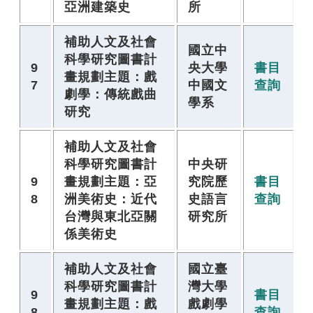
亞洲建築史
所
補助人文及社會
國立中
科學研究圖書計
9
央大學
書目
畫規劃主題：戲
7
中國文
查詢
劇學：傳統戲曲
學系
研究
補助人文及社會
科學研究圖書計
中央研
9
畫規劃主題：亞
究院歷
書目
8
洲美術史：近代
史語言
查詢
台灣與東北亞關
研究所
係美術史
補助人文及社會
國立臺
科學研究圖書計
灣大學
9
書目
畫規劃主題：戲
戲劇學
8
查詢