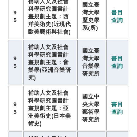
補助人文及社會
國立臺
科學研究圖書計
9
灣大學
書目
畫規劃主題：西
5
歷史學
查詢
洋美術史(近現代
系(所)
歐美藝術與社會)
補助人文及社會
國立臺
科學研究圖書計
9
灣大學
書目
畫規劃主題：音
5
音樂學
查詢
樂學(亞洲音樂研
研究所
究)
補助人文及社會
國立中
科學研究圖書計
9
央大學
書目
畫規劃主題：亞
5
藝術學
查詢
洲美術史(日本美
研究所
術史)