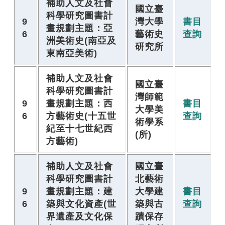
補助人文及社會
國立臺
科學研究圖書計
9
灣大學
書目
畫規劃主題：亞
6
藝術史
查詢
洲美術史(南亞及
研究所
東南亞美術)
補助人文及社會
國立臺
科學研究圖書計
灣師範
9
畫規劃主題：西
書目
大學美
6
方藝術史(十五世
查詢
術學系
紀至十七世紀西
(所)
方藝術)
補助人文及社會
國立臺
科學研究圖書計
北藝術
9
畫規劃主題：建
大學建
書目
6
築與文化資產(世
築與古
查詢
界遺產及文化保
蹟保存