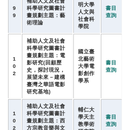
補助人文及社會
明大學
9
科學研究圖書計
書目
人文與
9
畫規劃主題：藝
查詢
社會科
術理論
學院
補助人文及社會
科學研究圖書計
國立臺
畫規劃主題：電
1
北藝術
影研究(回顧歷
書目
0
大學電
史，探討現況，
查詢
2
影創作
展望未來－建構
學系
臺灣之華語電影
研究基地)
補助人文及社會
輔仁大
1
科學研究圖書計
學天主
書目
0
畫規劃主題：西
教學術
查詢
2
方宗教音樂與文