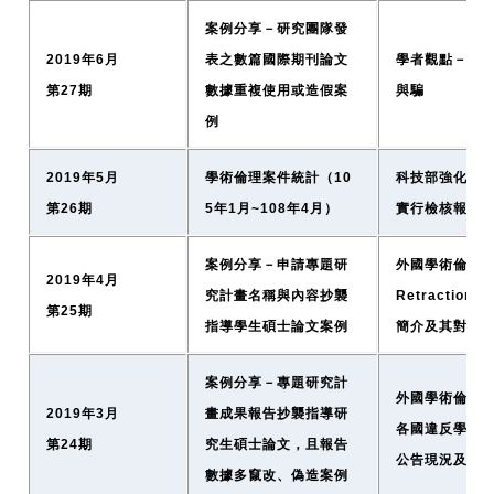
案例分享－研究團隊發
2019年6月
表之數篇國際期刊論文
學者觀點－學
第27期
數據重複使用或造假案
與騙
例
2019年5月
學術倫理案件統計（10
科技部強化學
第26期
5年1月~108年4月）
實行檢核報告
案例分享－申請專題研
外國學術倫理資
2019年4月
究計畫名稱與內容抄襲
Retraction 
第25期
指導學生碩士論文案例
簡介及其對學
案例分享－專題研究計
外國學術倫理資
2019年3月
畫成果報告抄襲指導研
各國違反學術
第24期
究生碩士論文，且報告
公告現況及分
數據多竄改、偽造案例