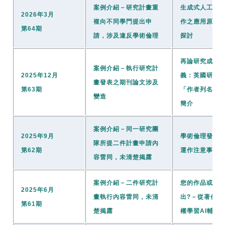
案例介紹－研究計畫重
生成式人工智
2026年3月
複向不同學門提出申
作之應用原則
第64期
請，涉及違反學術倫理
探討
再論研究成果
案例介紹－執行研究計
2025年12月
義：英國研究
畫發表之期刊論文涉及
第63期
「作者列名誠
變造
簡介
案例介紹－同一研究團
2025年9月
學術倫理發展
隊所提二件計畫申請內
第62期
運作注意事項
容雷同，未清楚揭露
案例介紹－二件研究計
您的作品或是純
2025年6月
畫執行內容雷同，未清
出?－從著作權
第61期
楚揭露
權學習AI輔助