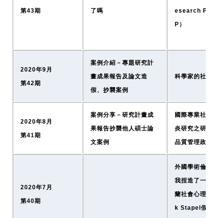
第43期
了嗎
esearch Prac
P）
案例介紹－專題研究計
2020年9月
畫成果報告及論文造
科學家的社會
第42期
假、抄襲案例
案例分享－研究計畫成
國際專業社群
2020年8月
果報告抄襲他人碩士論
炎研究之研究
第41期
文案例
品質管理政策
外國學術倫理資
我捏造了一系
2020年7月
蘭社會心理學家D
第40期
k Stapel假