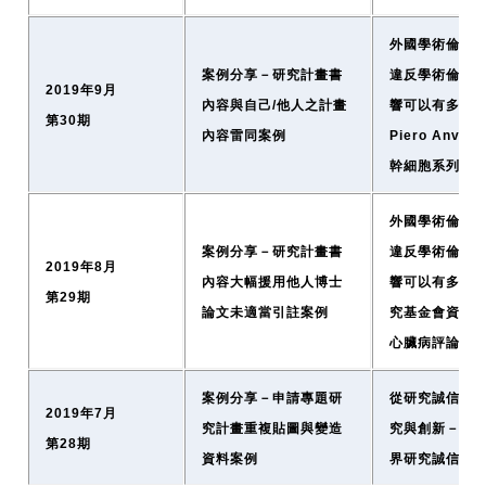
外國學術倫理資
案例分享－研究計畫書
違反學術倫理
2019年9月
內容與自己/他人之計畫
響可以有多大
第30期
內容雷同案例
Piero Anve
幹細胞系列研
外國學術倫理資
案例分享－研究計畫書
違反學術倫理
2019年8月
內容大幅援用他人博士
響可以有多大
第29期
論文未適當引註案例
究基金會資助
心臟病評論論
案例分享－申請專題研
從研究誠信到
2019年7月
究計畫重複貼圖與變造
究與創新－淺
第28期
資料案例
界研究誠信大