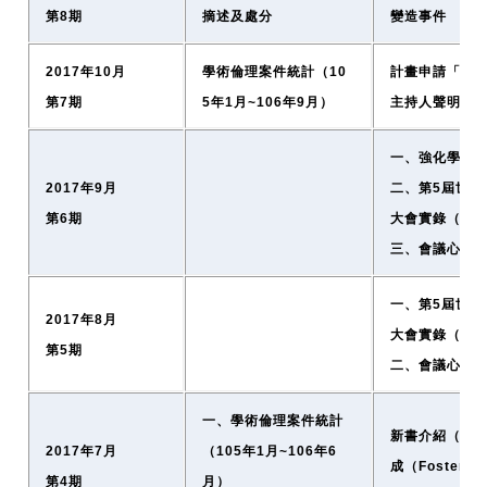
第8期
摘述及處分
變造事件
2017年10月
學術倫理案件統計（10
計畫申請「必填
第7期
5年1月~106年9月）
主持人聲明書 A
一、強化學術
2017年9月
二、第5屆世界
第6期
大會實錄（二
三、會議心得
一、第5屆世界
2017年8月
大會實錄（一
第5期
二、會議心得
一、學術倫理案件統計
新書介紹（研
2017年7月
（105年1月~106年6
成（Fostering 
第4期
月）