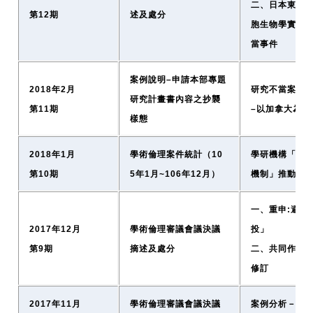
二、日本東京
第12期
述及處分
胞生物學實驗
當事件
案例說明–申請本部專題
2018年2月
研究不當案例
研究計畫書內容之抄襲
第11期
–以加拿大為例
樣態
2018年1月
學術倫理案件統計（10
學研機構「強
第10期
5年1月~106年12月）
機制」推動成
一、重申:避免
2017年12月
學術倫理審議會議決議
投」
第9期
摘述及處分
二、共同作者
修訂
2017年11月
學術倫理審議會議決議
案例分析－分