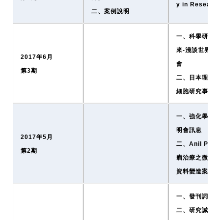
y in Resear
二、案例說明
一、科學研究
來-淺談世界研
2017年6月
會
第3期
二、日本理化
細胞研究事件
一、強化學術
明會訊息
2017年5月
二、Anil Pot
第2期
瘤治療之微陣
資料變造案（
一、發刊詞－
二、研究誠信