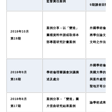
監督責任案例
9期讀者回響與
案例分享－以「變造」
外國學術倫理資
2018年10月
圖檔資料申請或取得本
將學位論文發
第19期
部專題研究計畫案例
文時之作法
外國學術倫理資
2018年9月
學術倫理審議會決議摘
美國大學的學
第18期
述及處分
與案件處理-以
聖地牙哥分校
2018年8月
案例分享－「變造」圖
論學術成果之
第17期
片歪曲研究結果案例