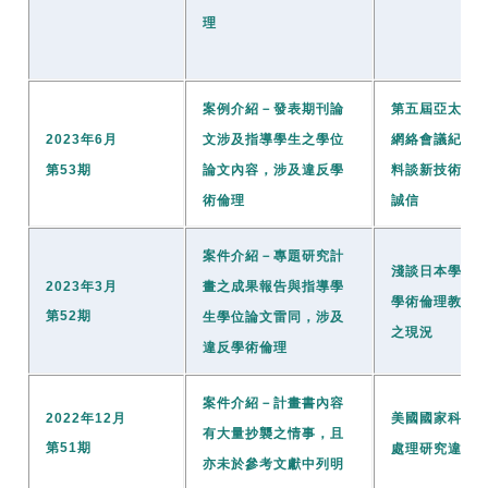
理
案例介紹－發表期刊論
第五屆亞太地
2023年6月
文涉及指導學生之學位
網絡會議紀實
第53期
論文內容，涉及違反學
料談新技術之
術倫理
誠信
案件介紹－專題研究計
淺談日本學術
2023年3月
畫之成果報告與指導學
學術倫理教育
第52期
生學位論文雷同，涉及
之現況
違反學術倫理
案件介紹－計畫書內容
2022年12月
美國國家科學
有大量抄襲之情事，且
第51期
處理研究違失
亦未於參考文獻中列明