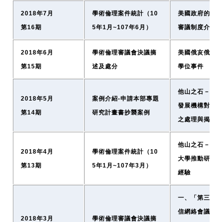
2018年7月
學術倫理案件統計（10
美國政府的研
第16期
5年1月~107年6月）
審議制度介紹
2018年6月
學術倫理審議會決議摘
美國俄亥俄州
第15期
述及處分
學位事件
他山之石－日
2018年5月
案例介紹-申請本部專題
發展機構對研
第14期
研究計畫書抄襲案例
之處理與揭露
他山之石－日
2018年4月
學術倫理案件統計（10
大學推動研究
第13期
5年1月~107年3月）
經驗
一、「第三屆
信網絡會議」
2018年3月
學術倫理審議會決議摘