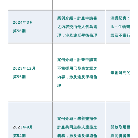
案例介紹－計畫申請書
演講紀實：Elisa
2024年3月
之內容交由他人代為處
ik－生物醫學
第56期
理，涉及違反學術倫理
誤及不當行為
案例介紹－計畫申請書
2023年12月
不當援用已發表文章之
學術研究的再
第55期
內容，涉及違反學術倫
理
案例介紹－未善盡擔任
202
3年9月
計畫共同主持人應盡之
開放取用巨型
第54期
義務，涉及違反學術倫
與同儕審查制