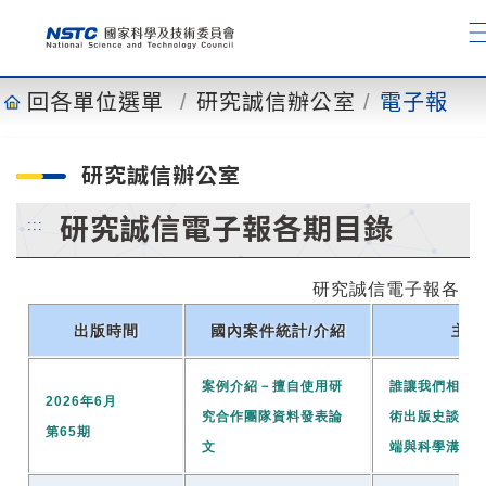
到
主
要
內
回各單位選單
研究誠信辦公室
電子報
容
研究誠信辦公室
研究誠信電子報各期目錄
:::
研究誠信電子報各期
出版時間
國內案件統計/介紹
主題
案例介紹－擅自使用研
誰讓我們相信
2026年6月
究合作團隊資料發表論
術出版史談撤
第65期
文
端與科學溝通