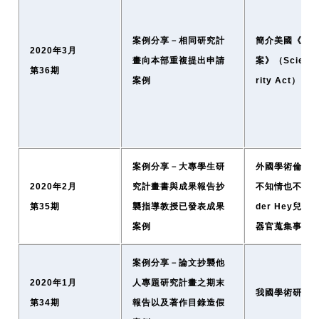
案例分享－相同研究計
簡介美國《科
2020年3月
畫向本部重複提出申請
案》（Scientifi
第36期
案例
rity Act）
案例分享－大專學生研
外國學術倫理
2020年2月
究計畫書與成果報告抄
不知情也不同意
第35期
襲指導教授已發表成果
der Hey兒
案例
器官蒐集事件
案例分享－論文抄襲他
2020年1月
人專題研究計畫之期末
我國學術研究
第34期
報告以及著作目錄造假