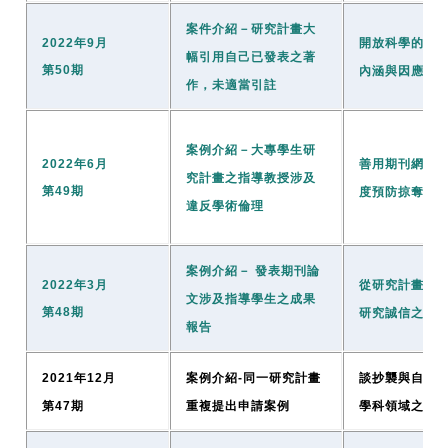
案件介紹－研究計畫大
2022年9月
開放科學的興
幅引用自己已發表之著
第50期
內涵與因應之
作，未適當引註
案例介紹－大專學生研
2022年6月
善用期刊網站
究計畫之指導教授涉及
第49期
度預防掠奪性
違反學術倫理
案例介紹－ 發表期刊論
2022年3月
從研究計畫的
文涉及指導學生之成果
第48期
研究誠信之落
報告
2021年12月
案例介紹
-
同一研究計畫
談抄襲與自我
第47期
重複提出申請案例
學科領域之觀