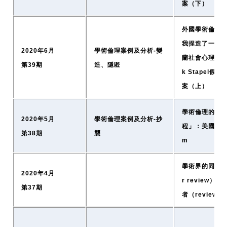
案（下）
外國學術倫理資
我捏造了一系
2020年6月
學術倫理案例及分析-變
蘭社會心理學家D
第39期
造、隱匿
k Stapel假
案（上）
學術倫理的「
2020年5月
學術倫理案例及分析-抄
程」：美國P.I. 
第38期
襲
m
學術界的同儕審
2020年4月
r review）
第37期
者（reviewe