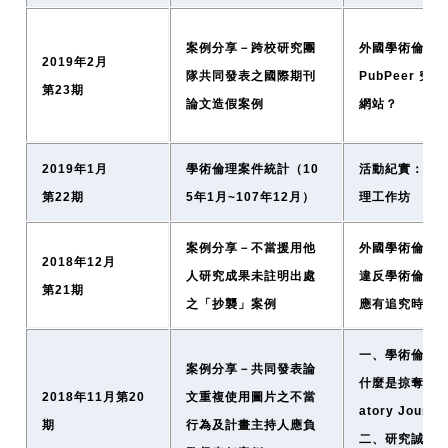
案例分享－跨校研究團
外國學術倫理資
2019年2月
隊共同發表之國際期刊
PubPeer 究
第23期
論文造假案例
網站？
2019年1月
學術倫理案件統計（10
活動紀實：科
第22期
5年1月~107年12月）
理工作坊
案例分享－不當援用他
外國學術倫理資
2018年12月
人研究成果未註明出處
違反學術倫理
第21期
之「抄襲」案例
應有追究時效
一、學術倫理資
案例分享－共同發表論
什麼是掠奪性期刊
2018年11月第20
文重複使用圖片之不當
atory Journa
期
行為及計畫主持人應負
二、研究誠信電