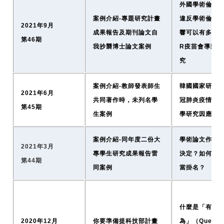
外國學術倫理資
案例介紹-專題研究計畫
違反學術倫理
2021年9月
成果報告及期刊論文自
響可以有多大：
第46期
我抄襲博士論文案例
R疫苗會導致
究
案例介紹-教師發表師生
韓國國家研究
2021年6月
共同著作時，未列名學
冠肺炎疫情流
第45期
生案例
學研究因應機
案例介紹-同年度二份大
學術論文作者
2021年3月
專學生研究成果報告雷
決定？如何偵
第44期
同案例
當掛名？
什麼是「有問
2020年12月
你要準備提科技部計畫
為」（Questio