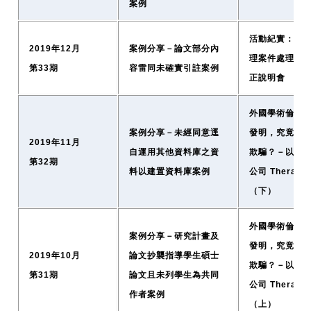
案例
活動紀實：科
2019年12月
案例分享－論文部分內
理案件處理及
第33期
容雷同未確實引註案例
正說明會
外國學術倫理
案例分享－未經同意逕
發明，究竟是
2019年11月
自運用其他資料庫之資
欺騙？－以美
第32期
料以建置資料庫案例
公司 Therano
（下）
外國學術倫理
案例分享－研究計畫及
發明，究竟是
2019年10月
論文抄襲指導學生碩士
欺騙？－以美
第31期
論文且未列學生為共同
公司 Therano
作者案例
（上）