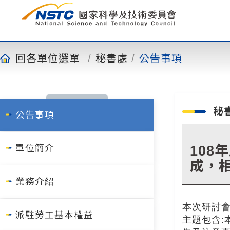
到
:::
主
要
內
容
回各單位選單
秘書處
公告事項
:::
秘
公告事項
:::
108
單位簡介
成，
業務介紹
本次研討會
派駐勞工基本權益
主題包含: