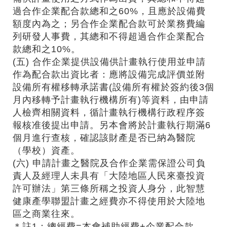
過合作企業配合款總和之60%，且應於設備費
額度內為之；另合作企業配合款可於業務費編
列研發人事費，其總和不得超過合作企業配合
款總和之10%。
(五) 合作企業提供設備供計畫執行使用並申請
作為配合款出資比者：應將設備完成評價並附
設備所有權移轉承諾書(設備所有權於簽約後3個
月內移轉予計畫執行機構所有)等資料，由申請
人檢齊相關資料，循計畫執行機構行政程序簽
報核准後提出申請。另本會將於計畫執行期滿6
個月進行查核，確認該財產是否已納為醫院
（學校）資產。
(六) 申請計畫之醫院及合作企業需保證公司負
責人及經理人未具有「大陸地區人民來臺投資
許可辦法」第三條所稱之投資人身分，此智慧
健康產學聯盟計畫之經費亦不得使用於大陸地
區之商業往來。
＊註1：總經費=本會補助經費+企業配合款。