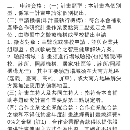
二、 申請資格： (一) 計畫類型：本計畫為個別
型，係單一計畫申請案個別提出。
(二) 申請機構(即計畫執行機構)：符合本會補助
產學合作研究計畫作業要點第二點規定之單
位，由聯盟中之醫療機構或學校提出申請。
1. 徵案對象：由醫院或學校申請，並與企業共
組聯盟，發展軟硬整合之智慧健康解決方案。
2. 驗證場域：計畫須進行場域驗證(包括醫院/學
校、診所、照護機構、居家/社區等，診所/照護
機構尤佳)，其中主要驗證場域須在大南方地區
(嘉義、臺南、高雄、屏東)，或大南方地區解決
方案無法應用的偏鄉地區。
(三) 計畫主持人及共同主持人：指符合本會補
助專題研究計畫作業要點第三點規定者。
(四) 合作企業之企業配合款：合作企業配合款
之總和不得低於當年度計畫總經費計畫總經費5
0%之金額 (註1)，合作企業配合款得以提供設
備供計畫使用之方式作為出資，其總和不得超