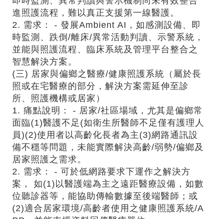
即時監測、異常判讀與警示機制尚未有效整合
進照護流程，難以真正支援第一線醫護。
2. 需求： - 發展Ambient AI，如感測設備、即
時監測、跌倒/離床/異常活動判讀、示警系統，
並能與照護流程、臨床系統及管理平台整合之
智慧解決方案。
(三) 居家與偏鄉之醫療/健康照護系統（屬於長
照或在宅醫療的部分，解決方案需延伸至診
所、照護機構或居家）
1. 痛點說明： - 居家/社區場域，尤其是偏鄉常
面臨(1)醫護不足(如衛生所醫師不足僅有護理人
員)(2)使用者以高齡化長者為主(3)網路通訊設
備不穩等問題，未能實際解決高齡/弱勢/偏鄉及
居家照護之需求。
2. 需求： - 可於低網路要求下運作之解決方
案， 如(1)以醫護端為主之遠距醫療設備，如數
位聽診器等，能協助傳輸數據至後端醫師；或
(2)適合居家環境/高齡者使用之健康照護系統/A