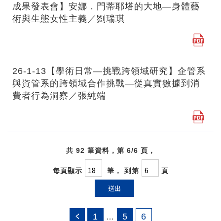
成果發表會】安娜．門蒂耶塔的大地―身體藝
術與生態女性主義／劉瑞琪
26-1-13【學術日常―挑戰跨領域研究】企管系
與資管系的跨領域合作挑戰―從真實數據到消
費者行為洞察／張純端
共 92 筆資料，第 6/6 頁，
每頁顯示
筆， 到第
頁
送出
1
5
6
…