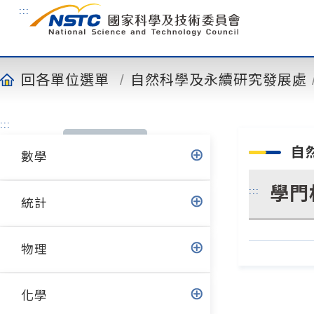
到
:::
主
要
內
容
回各單位選單
自然科學及永續研究發展處
:::
自
數學
學門
:::
統計
物理
化學