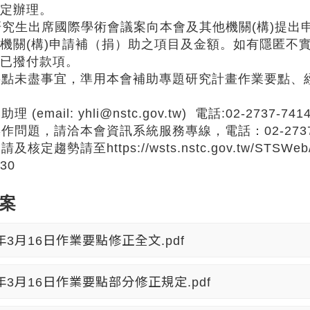
定辦理。
一研究生出席國際學術會議案向本會及其他機關(構)提
機關(構)申請補（捐）助之項目及金額。如有隱匿不
已撥付款項。
要點未盡事宜，準用
本會
補助專題研究計畫作業要點、
理 (email:
yhli@nstc.gov.tw
) 電話:02-2737-741
操作問題，請洽
本會
資訊系統服務專線，電話：02-2737-7592
定趨勢請至https://wsts.nstc.gov.tw/STSWeb/aca
30
案
2年3月16日作業要點修正全文.pdf
2年3月16日作業要點部分修正規定.pdf