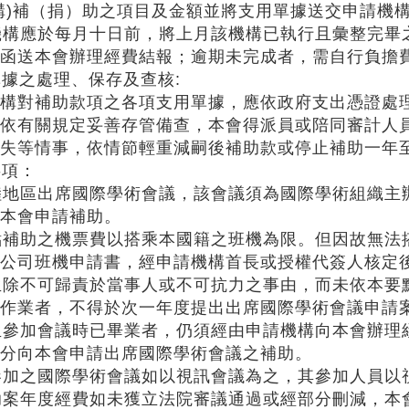
構)補（捐）助之項目及金額並將支用單據送交申請機
請機構應於每月十日前，將上月該機構已執行且彙整完
函送本會辦理經費結報；逾期未完成者，需自行負擔
據之處理、保存及查核:
對補助款項之各項支用單據，應依政府支出憑證處理
依有關規定妥善存管備查，本會得派員或陪同審計人
失等情事，依情節輕重減嗣後補助款或停止補助一年
事項：
大陸地區出席國際學術會議，該會議須為國際學術組織
本會申請補助。
要點補助之機票費以搭乘本國籍之班機為限。但因故無
公司班機申請書，經申請機構首長或授權代簽人核定
究生除不可歸責於當事人或不可抗力之事由，而未依本
作業者，不得於次一年度提出出席國際學術會議申請
究生參加會議時已畢業者，仍須經由申請機構向本會辦
分向本會申請出席國際學術會議之補助。
請參加之國際學術會議如以視訊會議為之，其參加人員
補助案年度經費如未獲立法院審議通過或經部分刪減，