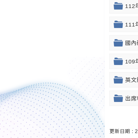
11
111
國內
109
英文
出席
更新日期 : 20