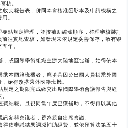
構審核。
畢之收支報告表，併同本會核准函影本及申請機構之
費用。
要點規定辦理，並按補助編號順序，整理審核裝訂
員前往實地查核，如發現未依規定妥善保存，致有毀
至五年。
主辦，或國際學術組織主辦大陸地區協辦，始得依本
法搭乘本國籍班機者，應填具因公出國人員搭乘外國
後，始得改搭乘外國籍班機。
要點規定之期限完成繳交出席國際學術會議報告與經
案。
理經費結報。且視同當年度已獲補助，不得再以其他
以視訊參與會議者，視為親自出席會議。
本會得依審議結果調減補助經費，並依預算法第五十