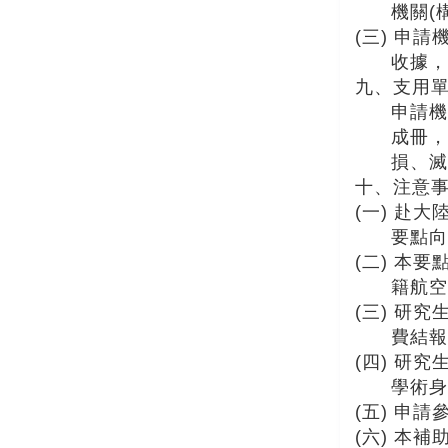
機關(
(三) 申
收據，
九、支用單
申請機構
成冊，
損、滅
十、注意
(一) 赴
要點向
(二) 本
籍航空
(三) 研
費結報
(四) 研
學術身
(五) 申
(六) 本