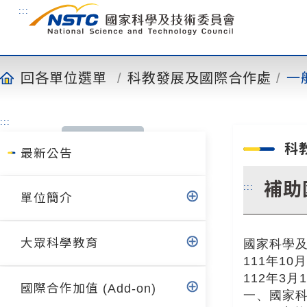
到
:::
主
要
內
容
回各單位選單
科教發展及國際合作處
一
:::
科
最新公告
補助
:::
單位簡介
大眾科學教育
國家科學
111年10
112年3月
國際合作加值 (Add-on)
一、國家