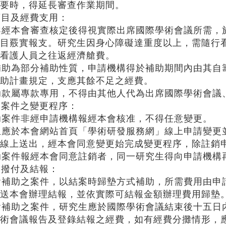
要時，得延長審查作業期間。
項目及經費支用：
請案經本會審查核定後得視實際出席國際學術會議所需
目覈實報支。研究生因身心障礙達重度以上，需隨行
看護人員之往返經濟艙費。
款補助為部分補助性質，申請機構得於補助期間內由其
助計畫規定，支應其餘不足之經費。
補助款屬專款專用，不得由其他人代為出席國際學術會
助案件之變更程序：
補助案件非經申請機構報經
本會
核准，不得任意變更。
生應於
本會
網站首頁「學術研發服務網」線上申請變更
線上送出，經
本會
同意變更始完成變更程序，除註銷
補助案件報經
本會
同意註銷者，同一研究生得向申請機構
之撥付及結報：
本會補助之案件，以結案時歸墊方式補助，所需費用由
送本會辦理結報，並依實際可結報金額辦理費用歸墊
本會補助之案件，研究生應於國際學術會議結束後十五
術會議報告及登錄結報之經費，如有經費分攤情形，