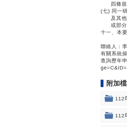
四條規
(七) 同
及其他
或部分
十一、本
聯絡人：李助
有關系統
查詢歷年申請及核
ge=C&ID=
附加檔
11
11