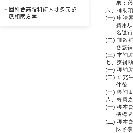
果；必
國科會高階科研人才多元發
六、補助
展相關方案
(一) 申
費用項
名隨行
(二) 前
各該補
(三) 本
七、獲補
(一) 獲
(二) 研究
件後，
(三) 獲
八、經費
(一) 獲
機構函
(二) 獲
國際學