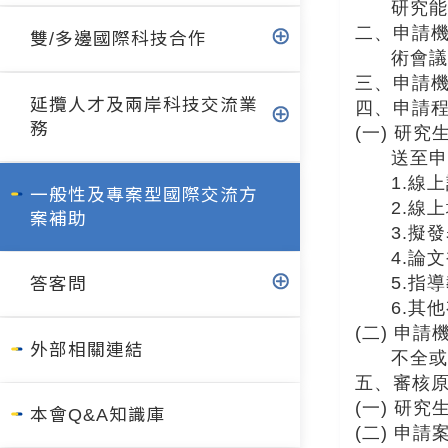
研究能
二、申請
雙/多邊國際科技合作
術會議
三、申請機
延攬人才及兩岸科技交流業
四、申請
務
(一) 研
送至申
1.線
一般性及專案型國際交流方
2.線
案補助
3.擬
4.論
5.指
答客問
6.其
(二) 申
外部相關連結
不全或
五、審核
(一) 研
本會Q&A知識庫
(二) 申