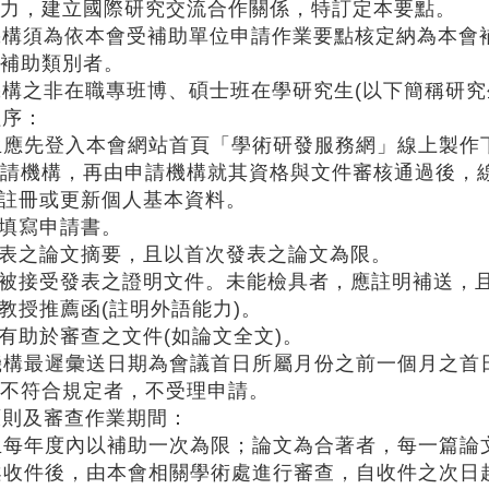
力，建立國際研究交流合作關係，特訂定本要點。
機構須為依本會受補助單位申請作業要點核定納為
本會
補助類別者。
構之非在職專班博、碩士班在學研究生(以下簡稱研究
程序：
究生應先登入本會網站首頁「學術研發服務網」線上製
請機構，再由申請機構就其資格與文件審核通過後，
上註冊或更新個人基本資料。
上填寫申請書。
發表之論文摘要，且以首次發表之論文為限。
文被接受發表之證明文件。未能檢具者，應註明補送，
導教授推薦函(註明外語能力)。
他有助於審查之文件(如論文全文)。
請機構最遲彙送日期為會議首日所屬月份之前一個月之
不符合規定者，不受理申請。
原則及審查作業期間：
究生每年度內以補助一次為限；論文為合著者，每一篇
請案收件後，由
本會
相關學術處進行審查，自收件之次日