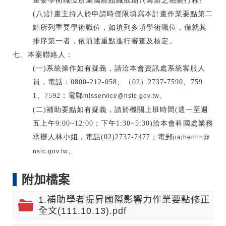
重要學術職位所屬國際組織或期刊籌辦之相關行程?
(八)計畫主持人於申請時僅限填寫本計畫作業要點第二
點所列重要學術職位，如填列多項學術職位，僅就其
排序第一者，依前述重點進行審查及核定。
七、本案聯絡人：
(一)系統操作
如有疑義
，請洽本會資訊處系統客服人
員，電話：0800-212-058、（02）2737-7590、759
1、7592；電郵
misservice@nstc.gov.tw。
(二)補助要點如有疑義，請於機關上班時間(週一至週
五上午9:00~12:00；下午1:30~5:30)洽本會科國處業務
承辦人林小姐，電話(02)2737-7477；電郵
jiajhenlin@
。
nstc.gov.tw
附加檔案
1.補助學者提昇國際影響力作業要點修正
全文(111.10.13).pdf