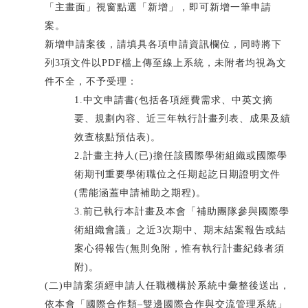
「主畫面」視窗點選「新增」，即可新增一筆申請
案。
新增申請案後，請填具各項申請資訊欄位，同時將下
列3項文件以PDF檔上傳至線上系統，未附者均視為文
件不全，不予受理：
1.中文申請書(包括各項經費需求、中英文摘
要、規劃內容、近三年執行計畫列表、成果及績
效查核點預估表)。
2.計畫主持人(已)擔任該國際學術組織或國際學
術期刊重要學術職位之任期起訖日期證明文件
(需能涵蓋申請補助之期程)。
3.前已執行本計畫及本會「補助團隊參與國際學
術組織會議」之近3次期中、期末結案報告或結
案心得報告(無則免附，惟有執行計畫紀錄者須
附)。
(二)申請案須經申請人任職機構於系統中彙整後送出，
依本會「國際合作類–雙邊國際合作與交流管理系統」