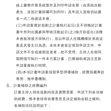
線上彙整作業系統製作及列印申請名冊（由系統自動
產生，並按計畫歸屬司別列印）及申請人資格切結書
各一式二份函送本會。
(三)申請案應於規劃之計畫執行起日(且不得晚於計畫
書中所列出國參與學術活動起日)之2個月前提出(須獲
本會核准後方得執行)，並以申請人任職機構於系統送
案及其發文日為憑。未依本會規定填寫申請文件、申
請文件不全或逾期送達者，恕不受理。主持人在相同
期間僅可執行一件本方案計畫，已獲補助者請注意新
申請案擬執行時間。
(四)本項計畫申請案採競爭型擇優補助，經費係屬專款
專用，無申覆機制。
五、計畫補助之經費編列
計畫主持人得依規劃內容及實際需要，申請下列各項補
助經費，惟本會得有依審查意見決定補助金額之權利。
各補助項目說明如下：