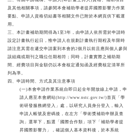
及其他相關事項，請參閱本會補助學者提昇國際影響力作業
要點、申請人資格切結書等相關文件已附於本網頁供下載運
用。
三、本計畫補助期間得為1至3年，由申請人依所需於申請時
設定計畫執行起日，惟申請人在規劃計畫執行期程及年限時
請注意其需在遞交申請案到本會的2個月以前且應與個人參與
該組織或期刊之職位任期相符；同時，計畫實際之補助期
間、經費項目與金額仍以本會核定通知函及經費核定清單所
列為準。
四、申請時間、方式及其注意事項
(一)本會申請作業系統自即日起全年開放線上申請，申
請人應至本會網站(http://www.nstc.gov.tw/)首頁「學
術研發服務網登入」處，以研究人員身分登入，輸入
申請人帳號及密碼後，在左方「學術獎補助申辦及查
詢」選單下，點選「國際合作類」項下「補助學者提
昇國際影響力」，確認個人基本資料後，於本系統