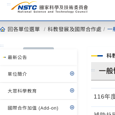
到
:::
主
要
內
容
回各單位選單
科教發展及國際合作處
一
:::
科
最新公告
一般
:::
單位簡介
大眾科學教育
116
國際合作加值 (Add-on)