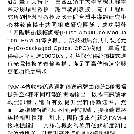
發計畫」支持下，由國立清華大學電機工程學
系彭朋瑞副教授、謝秉璇副教授、電子工程研
究所劉怡君副教授及國研院台灣半導體研究中
心林銘偉博士共同組成研究團隊，成功開發
「四階脈衝振幅調變(Pulse Amplitude Modula
tion, PAM-4)傳收機」。該技術結合共封裝光元
件(Co-packaged Optics, CPO)模組，單通道
傳輸速率可達100Gb/s，有望取代傳統插拔式進
行光電轉換的傳輸架構，滿足更高傳輸速率與
更低功耗之需求。
PAM-4傳收機係透過將傳送訊號由傳統2種振幅
提升至4種不同可能的振幅輸出，以提高訊號承
載資訊量，進而有效提升資料傳輸速率。然
而，為準確解調4種不同振幅訊號，接收端電路
架構相對複雜。對此，團隊提出創新之PAM-4
接收機設計，其核心概念為善用低解析度類比
數位轉換器，以實現高速資料的取樣與解調。