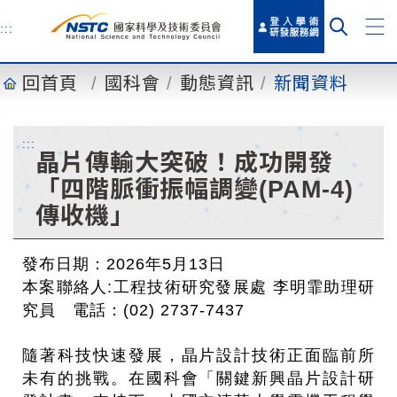
到
主
:::
要
內
回首頁
國科會
動態資訊
新聞資料
容
:::
晶片傳輸大突破！成功開發
「四階脈衝振幅調變(PAM-4)
傳收機」
發布日期：2026年5月13日
本案聯絡人:工程技術研究發展處 李明霏助理研
究員 電話：(02) 2737-7437
隨著科技快速發展，晶片設計技術正面臨前所
未有的挑戰。在國科會「關鍵新興晶片設計研