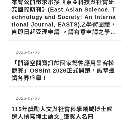
本會公開徵求承接《東亞科技與社會研
究國際期刊》(East Asian Science, T
echnology and Society: An Interna
tional Journal, EASTS)之學術團體，
自即日起受理申請 。請有意申請之學術
團體於115年8月17日（星期一）前，依
徵求說明書規定檢附相關文件，備函向
2026-07-09
本會提出申請，逾期不予受理。
「開源空間資訊於國家韌性應用黑客松
競賽」OSSInt 2026正式開跑，誠摯邀
請各界盛舉！
2026-07-08
115年獎勵人文與社會科學領域博士候
選人撰寫博士論文_獲獎人名冊