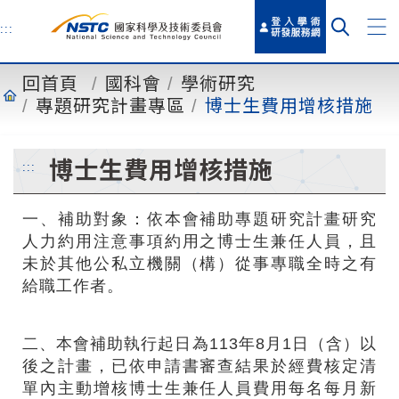
到
主
:::
要
內
回首頁
國科會
學術研究
容
專題研究計畫專區
博士生費用增核措施
博士生費用增核措施
:::
一、補助對象：依本會補助專題研究計畫研究
人力約用注意事項約用之博士生兼任人員，且
未於其他公私立機關
（
構
）
從事專職全時之有
給職工作者。
二、本會補助執行起日為113年8月1日
（
含
）
以
後之計畫
，
已依申請書審查結果於經費核定清
單內主動增核博士生兼任人員費用每名每月新