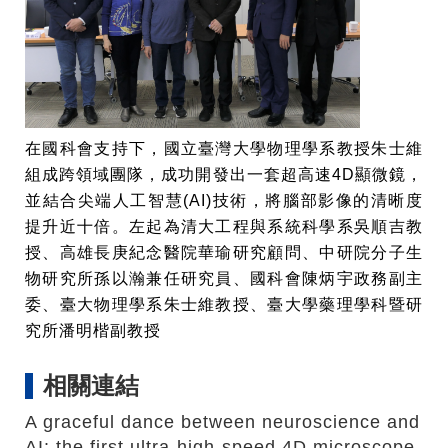
在國科會支持下，國立臺灣大學物理學系教授朱士維
組成跨領域團隊，成功開發出一套超高速4D顯微鏡，
並結合尖端人工智慧(AI)技術，將腦部影像的清晰度
提升近十倍。左起為清大工程與系統科學系吳順吉教
授、高雄長庚紀念醫院華瑜研究顧問、中研院分子生
物研究所孫以瀚兼任研究員、國科會陳炳宇政務副主
委、臺大物理學系朱士維教授、臺大學藥理學科暨研
究所潘明楷副教授
相關連結
A graceful dance between neuroscience and
AI: the first ultra-high-speed 4D microscope,