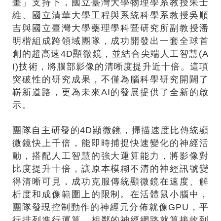
畫」支持下，國立臺灣大學物理學系教授朱士
維、國立清華大學工程與系統科學系教授吳順
吉與國立臺灣大學藥理學科暨研究所副教授潘
明楷組成跨領域團隊，成功開發出一套全球首
創的超高速4D顯微鏡，並結合尖端人工智慧(A
I)技術，將腦部影像的清晰度提升近十倍。這項
突破性的研究成果，不僅為腦科學研究開闢了
嶄新道路，更為未來AI的發展提供了全新的啟
示。
團隊自主研發的4D顯微鏡，掃描速度比傳統顯
微鏡快上千倍，能即時捕捉快速變化的神經活
動，搭配人工智慧的強大運算能力，將影像對
比度提升十倍，讓原本模糊不清的神經訊號變
得清晰可見，成功克服傳統顯微鏡在速度、解
析度和成像範圍上的限制。在活體鼠小腦中，
團隊發現控制動作的神經元分佈就像GPU，平
行排列進行運算，相鄰的神經網路就算接收到