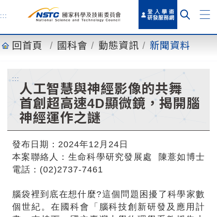
到
主
:::
要
內
回首頁
國科會
動態資訊
新聞資料
容
:::
人工智慧與神經影像的共舞
首創超高速4D顯微鏡，揭開腦
神經運作之謎
發布日期：2024年12月24日
本案聯絡人：生命科學研究發展處 陳薏如博士
電話：(02)2737-7461
腦袋裡到底在想什麼?這個問題困擾了科學家數
個世紀。在國科會「腦科技創新研發及應用計