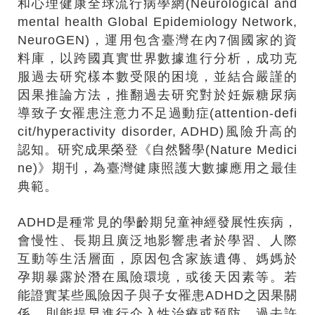
和心理健康全球流行病學網(Neurological and
mental health Global Epidemiology Network,
NeuroGEN)，運用包含臺灣在內7個國家的資
料庫，以跨國真實世界數據進行分析，成功克
服過去研究樣本數受限的困境，並結合嚴謹的
因果推論方法，推翻過去研究對於妊娠糖尿病
導致子女罹患注意力不足過動症(attention-defi
cit/hyperactivity disorder, ADHD)風險升高的
認知。研究成果榮登《自然醫學(Nature Medici
ne)》期刊，為臺灣健康照護大數據應用之最佳
典範。
ADHD是種常見的學齡期兒童神經發展性疾病，
會慢性、長期且廣泛地影響患者於學習、人際
互動等生活層面，原因包含家族遺傳、媽媽於
孕期暴露於潛在風險環境，或後天因素等。若
能證實某些風險因子與子女罹患ADHD之因果關
係，則能提早進行介入性治療或預防。過去許