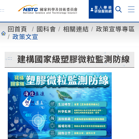
到
主
:::
要
內
回首頁
國科會
相關連結
政策宣導專區
容
政策文宣
建構國家級塑膠微粒監測防線
:::