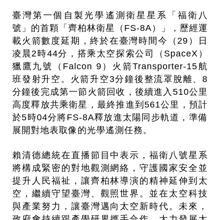
臺灣第一個自製光學遙測衛星星系「福衛八
號」的首顆「齊柏林衛星（FS-8A）」，歷經運
載火箭數度延期，終於在臺灣時間今（29）日
凌晨2時44分，搭乘太空探索公司（SpaceX）
獵鷹九號（Falcon 9）火箭Transporter-15航
班發射升空。火箭升空3分鐘後整流罩脫離、8
分鐘後完成第一節火箭回收，後續進入510公里
高度釋放共乘衛星，最終推進到561公里，預計
於5時04分將FS-8A釋放進太陽同步軌道，準備
展開對地表取像的光學遙測任務。
賴清德總統在直播節目中表示，福衛八號星系
將構成緊密的對地觀測網絡，守護國家安全並
提升人民福祉，讓齊柏林導演的精神延伸到太
空，繼續守望臺灣、觀照世界。並在太空科技
與產業努力，讓臺灣邁向太空新時代。未來，
政府會持續跟產學研界攜手合作，大力發展太