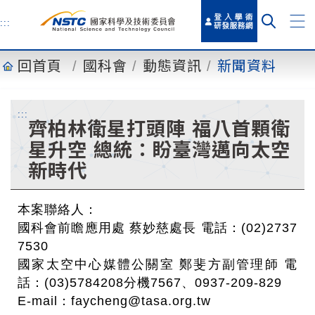
到
主
:::
要
內
回首頁
國科會
動態資訊
新聞資料
容
:::
齊柏林衛星打頭陣 福八首顆衛
星升空 總統：盼臺灣邁向太空
新時代
本案聯絡人：
國科會前瞻應用處 蔡妙慈處長 電話：(02)2737
7530
國家太空中心媒體公關室 鄭斐方副管理師 電
話：(03)5784208分機7567、0937-209-829
E-mail：faycheng@tasa.org.tw