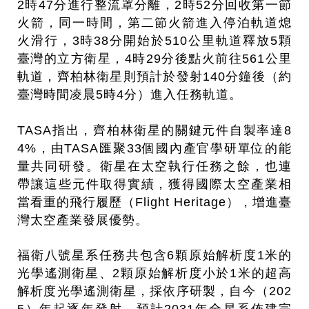
2時47分進行整流罩分離，2時52分回收第一節
火箭，同一時間，第二節火箭進入停泊軌道熄
火滑行，3時38分開始於510公里軌道釋放5顆
臺灣的立方衛星，4時29分後點火前往561公里
軌道，齊柏林衛星則預計於發射140分鐘後（約
臺灣時間凌晨5時4分）進入任務軌道。
TASA指出，齊柏林衛星的關鍵元件自製率達8
4%，由TASA匯聚33個國內產官學研單位的能
量共同研發。衛星在太空執行任務之餘，也連
帶讓這些元件取得實績，獲得國際太空產業相
當看重的飛行履歷（Flight Heritage），增進臺
灣太空產業發展優勢。
福衛八號星系任務共包含6顆原始解析度1米的
光學遙測衛星、2顆原始解析度小於1米的超高
解析度光學遙測衛星，採依序研製，自今（202