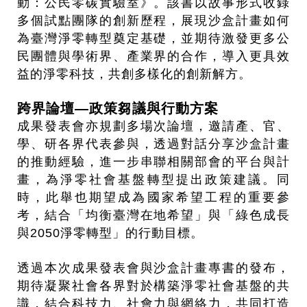
動：公民零碳實驗室》。該書以故事形式收錄
多個試點團隊的創新歷程，展現沙盒計畫如何
為臺灣淨零轉型奠定基礎，並期待激發更多公
民團體與學術界、產業界的合作，導入更具效
益的淨零科技，共創多樣化的創新解方。
跨界論壇—政策芻議與行動方案
成果發表會亦規劃多場次論壇，邀請產、官、
學、研各界代表參與，透過對話分享沙盒計畫
的推動經驗，進一步串聯相關部會的平台與計
畫，為淨零社會基盤轉型提出政策建議。同
時，此舉也期望成為國家希望工程的重要參
考，結合「均衡臺灣在地希望」與「綠色成長
與2050淨零轉型」的行動目標。
透過本次成果發表會與沙盒計畫專書的發布，
期待凝聚社會各界對於構築淨零社會基盤的共
識，結合科技力、社會力與網絡力，共同打造