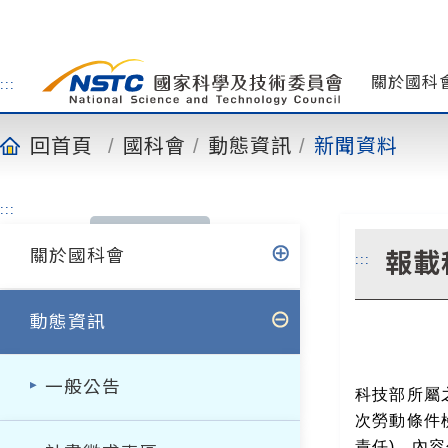
到
主
要
內
關於國科
:::
容
回首頁
國科會
動態資訊
新聞資料
:::
關於國科會
報載
:::
動態資訊
一般公告
科技部所屬
次勞動條件
責任)，內