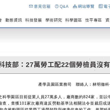
意見信箱
Q&A
網站導覽
電
會
動態資訊
科技發展
學術研究
科學園區
性平專區
資
科技部：27萬勞工配22個勞檢員沒
產學及園區業務司 聯絡人：林明徹科長 電話：(0
之科學園區目前從業人員27萬多人，廠商數約824家，並以中
檢查，查獲101家次廠商違反勞動基準法相關法令並裁罰或
容包含推動園區從業勞工過勞預防與健康促進的工作，形塑科