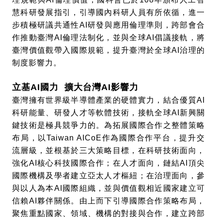
慧科研發展指引，引導國內科研人員有所依循，進一
步積極研議共通性AI研發與應用倫理準則，跨部會合
作推動臺灣AI倫理法制化，並與全球AI倡議接軌，將
臺灣價值觀帶入國際規範，提升臺灣於全球AI治理的
制度影響力。
立基AI國力 擴大台灣AI影響力
臺灣擁有世界級半導體產業的硬體實力，結合優質AI
科研能量、研發人才等軟體技術，接軌全球AI新興關
鍵技術是極具競爭力的。為拓展國際合作之整體策略
布局，以Taiwan AICoE作為國際合作平台，提升交
流層級，並根基於三大策略目標，在科研技術面向，
強化AI核心科技國際合作；在人才面向，鏈結AI頂尖
國際機構及學者建立亞太人才樞紐；在治理面向，參
與以人為本AI國際組織，並與價值觀相近國家建立可
信賴AI夥伴關係。由上而下引導國際合作策略布局，
聚焦重點國家、領域、機構的對接與合作，建立跨部