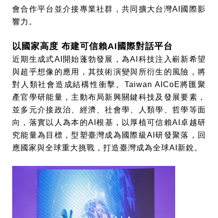
會合作平台並介接專業社群，共同擴大台灣AI國際影
響力。
以國家高度 布建可信賴AI國際對話平台
近期生成式AI開始蓬勃發展，為AI科技注入嶄新希望
與超乎想像的應用，其技術演變與所衍生的風險，將
對人類社會造成結構性衝擊。Taiwan AICoE將匯聚
產官學研能量，主動布局新興關鍵科技及發展要素，
並多元介接政治、經濟、社會學、人類學、哲學等面
向，落實以人為本的AI根基，以厚植可信賴AI卓越研
究能量為目標，型塑臺灣成為國際級AI研發聚落，回
應國家與全球重大挑戰，打造臺灣成為全球AI新銳。