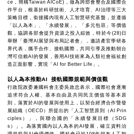
ce，簡稱Taiwan AICoE)，做為跨部會整合及國際合
作平台，根基於科研技術、人才培育、AI治理等三大
策略目標，銜接國內現有人工智慧研究基盤，並遵循
「以人為本」、「永續發展」、「多元包容」等價值
觀，協調各部會提升資源之投入綜效，特於今(28)日
舉辦「臺灣AI展望與布局記者會」，邀請產官學研各
界代表，攜手合作、接軌國際，共同引導及推動朝台
灣可信賴AI的發展，善用AI技術來為人類社會福祉創
造正面影響，實現「AI for Better Life」。
以人為本推動AI 接軌國際規範與價值觀
行政院政委兼國科會主委吳政忠表示，國際社會逐漸
追求符合人權、基本自由及共同民主價值等基本原
則，落實於AI的發展與使用上，以契合經濟合作暨發
展組織（OECD）所提出的「人工智慧原則（AI Prin
ciples）」，與聯合國的「永續發展目標（SDG
s）」。為落實國內以人為本的AI發展，確立資料治
理規範與AI倫理價值，國科會已於108年頒布人工智