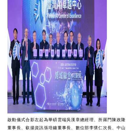
啟動儀式合影左起為華碩雲端吳漢章總經理、所羅門陳政隆
董事長、叡揚資訊張培鏞董事長、數位部李懷仁次長、中山