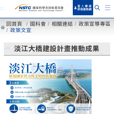
到
主
:::
要
內
回首頁
國科會
相關連結
政策宣導專區
容
政策文宣
淡江大橋建設計畫推動成果
:::