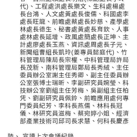
代)、工程處洪處長樂文、生科處楊處
長台鴻、人文處黃處長俊儒、科國處李
處長旺龍、前瞻處蔡處長妙慈、產學處
林處長德生、秘書處黃處長育欽、人事
處林處長延增、政風處簡處長正坤、主
計處廖處長玉燕、資訊處周處長子元、
新聞組曹組長凱玲(姜專員懿庭代)、竹
科管理局陳局長宗權、中科管理局許局
長茂新、南科管理局鄭局長秀絨、主任
委員辦公室謝主任秀卿、副主任委員辦
公室張博士瑞昕、李副研究員婉瑩、科
技辦公室劉組主任芳梅、吳副組主任柏
凭、劉副研究員佩鈴、前瞻應用處何專
門委員紀芳、李科長燕儒、林科長冠
儀、林研究員滋梅、蔡宛婷小姐、經濟
部產業技術司邱司長求慧、何科長慶彥
陸、
宣讀上次會議紀錄