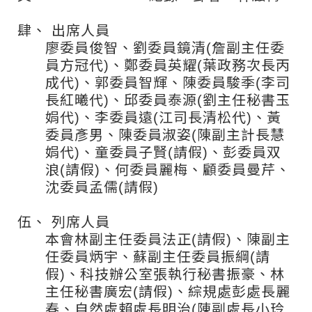
肆、
出席人員
廖委員俊智、劉委員鏡清(詹副主任委
員方冠代)、鄭委員英耀(葉政務次長丙
成代)、郭委員智輝、陳委員駿季(李司
長紅曦代)、邱委員泰源(劉主任秘書玉
娟代)、李委員遠(江司長清松代)、黃
委員彥男、陳委員淑姿(陳副主計長慧
娟代)、童委員子賢(請假)、彭委員双
浪(請假)、何委員麗梅、顧委員曼芹、
沈委員孟儒(請假)
伍、
列席人員
本會林副主任委員法正(請假)、陳副主
任委員炳宇、蘇副主任委員振綱(請
假)、科技辦公室張執行秘書振豪、林
主任秘書廣宏(請假)、綜規處彭處長麗
春、自然處賴處長明治(陳副處長小玲