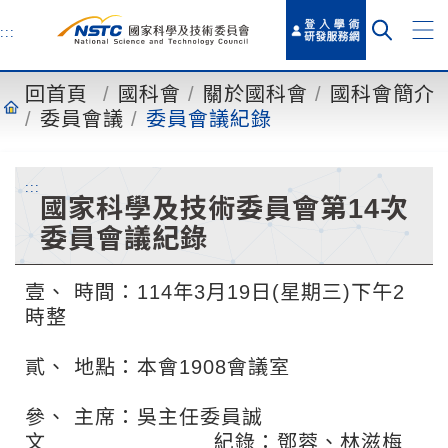
到
主
:::
要
內
回首頁
國科會
關於國科會
國科會簡介
容
委員會議
委員會議紀錄
:::
國家科學及技術委員會第14次
委員會議紀錄
壹、
時間：114年3月19日(星期三)下午2
時整
貳、
地點：本會1908會議室
參、
主席：吳主任委員誠
文
紀錄：鄧蓉、林滋梅